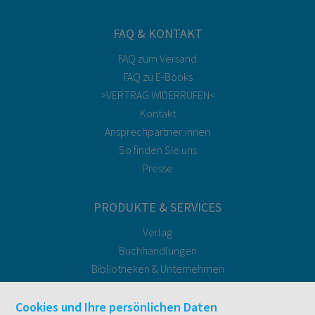
FAQ & KONTAKT
FAQ zum Versand
FAQ zu E-Books
>VERTRAG WIDERRUFEN<
Kontakt
Ansprechpartner:innen
So finden Sie uns
Presse
PRODUKTE & SERVICES
Verlag
Buchhandlungen
Bibliotheken & Unternehmen
facultas Bindeservice
Druckerei facultas druckt.
Cookies und Ihre persönlichen Daten