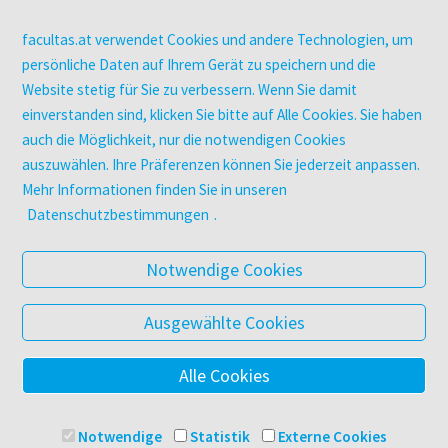
Kopierservice
Zeitschriften
facultas.at verwendet Cookies und andere Technologien, um
Digitale Angebote
persönliche Daten auf Ihrem Gerät zu speichern und die
Website stetig für Sie zu verbessern. Wenn Sie damit
einverstanden sind, klicken Sie bitte auf Alle Cookies. Sie haben
UNTERNEHMEN
auch die Möglichkeit, nur die notwendigen Cookies
Über facultas
auszuwählen. Ihre Präferenzen können Sie jederzeit anpassen.
facultas Kooperationen
Mehr Informationen finden Sie in unseren
Arbeiten bei facultas
Datenschutzbestimmungen
.
Impressum
Datenschutz & Cookies
Notwendige Cookies
AGB
Barrierefreiheit
Ausgewählte Cookies
Alle Cookies
© 2025 Facultas Verlags- und Buchhandels AG
Impressum
Notwendige
Statistik
Externe Cookies