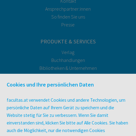
Kontakt
Ansprechpartner:innen
So finden Sie uns
Presse
PRODUKTE & SERVICES
Verlag
Buchhandlungen
Bibliotheken & Unternehmen
facultas Bindeservice
Druckerei facultas druckt.
Cookies und Ihre persönlichen Daten
Kopierservice
Zeitschriften
facultas.at verwendet Cookies und andere Technologien, um
Digitale Angebote
persönliche Daten auf Ihrem Gerät zu speichern und die
Website stetig für Sie zu verbessern. Wenn Sie damit
einverstanden sind, klicken Sie bitte auf Alle Cookies. Sie haben
UNTERNEHMEN
auch die Möglichkeit, nur die notwendigen Cookies
Über facultas