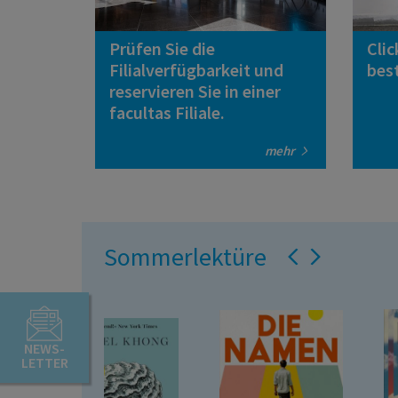
Prüfen Sie die
Clic
Filialverfügbarkeit und
best
reservieren Sie in einer
facultas Filiale.
mehr
Sommerlektüre
NEWS-
LETTER