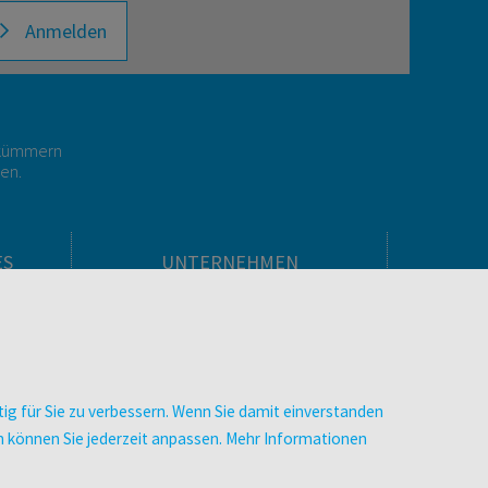
Anmelden
r kümmern
gen.
ES
UNTERNEHMEN
Über facultas
facultas Kooperationen
men
Arbeiten bei facultas
Impressum
ig für Sie zu verbessern. Wenn Sie damit einverstanden
.
Datenschutz & Cookies
zen können Sie jederzeit anpassen. Mehr Informationen
AGB
Barrierefreiheit