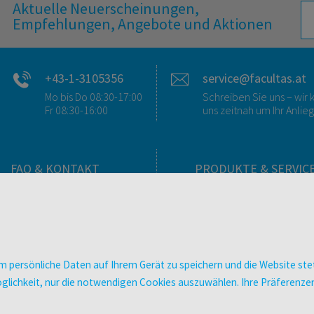
Aktuelle Neuerscheinungen,
Empfehlungen, Angebote und Aktionen
+43-1-3105356
service@facultas.at
Mo bis Do 08:30-17:00
Schreiben Sie uns – wi
Fr 08:30-16:00
uns zeitnah um Ihr Anlie
FAQ & KONTAKT
PRODUKTE & SERVIC
FAQ zum Versand
Verlag
FAQ zu E-Books
Buchhandlungen
>VERTRAG WIDERRUFEN<
Bibliotheken & Unterneh
Kontakt
facultas Bindeservice
 persönliche Daten auf Ihrem Gerät zu speichern und die Website stet
Ansprechpartner:innen
Druckerei facultas druckt
e Möglichkeit, nur die notwendigen Cookies auszuwählen. Ihre Präferen
So finden Sie uns
Kopierservice
Presse
Zeitschriften