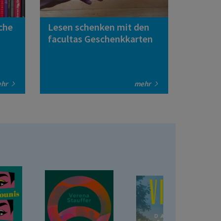
che
Lesen schenken mit den
facultas Geschenkkarten
ehr
mehr