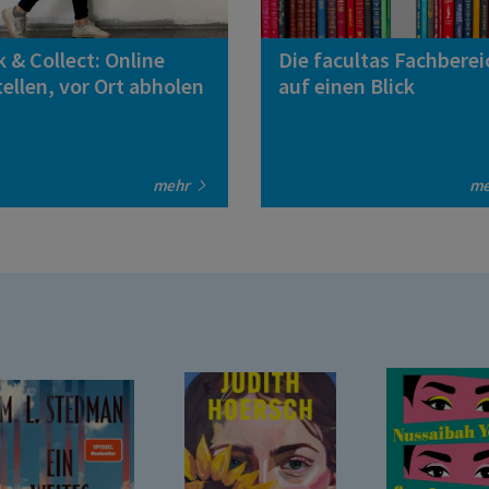
k & Collect: Online
Die facultas Fachberei
ellen, vor Ort abholen
auf einen Blick
mehr
m