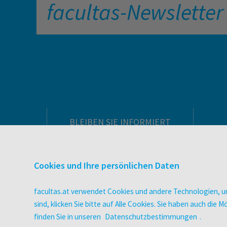
facultas-Newsletter
BLEIBEN SIE INFORMIERT
Pflegeausbildung
Newsletter
Cookies und Ihre persönlichen Daten
Veranstaltungen
Wissen Magazin
facultas.at verwendet Cookies und andere Technologien, um
Literaturlisten
sind, klicken Sie bitte auf Alle Cookies. Sie haben auch di
facultas Club
finden Sie in unseren
Datenschutzbestimmungen
.
Blog facultas.studiert