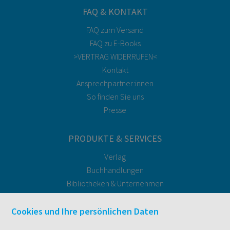
FAQ & KONTAKT
FAQ zum Versand
FAQ zu E-Books
>VERTRAG WIDERRUFEN<
Kontakt
Ansprechpartner:innen
So finden Sie uns
Presse
PRODUKTE & SERVICES
Verlag
Buchhandlungen
Bibliotheken & Unternehmen
facultas Bindeservice
Druckerei facultas druckt.
Cookies und Ihre persönlichen Daten
Kopierservice