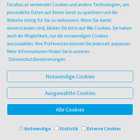
Zeitschriften
facultas.at verwendet Cookies und andere Technologien, um
Digitale Angebote
persönliche Daten auf Ihrem Gerät zu speichern und die
Website stetig für Sie zu verbessern. Wenn Sie damit
einverstanden sind, klicken Sie bitte auf Alle Cookies. Sie haben
UNTERNEHMEN
auch die Möglichkeit, nur die notwendigen Cookies
Über facultas
auszuwählen. Ihre Präferenzen können Sie jederzeit anpassen.
facultas Kooperationen
Mehr Informationen finden Sie in unseren
Arbeiten bei facultas
Datenschutzbestimmungen
.
Impressum
Datenschutz & Cookies
Notwendige Cookies
AGB
Barrierefreiheit
Ausgewählte Cookies
Alle Cookies
© 2025 Facultas Verlags- und Buchhandels AG
Impressum
Notwendige
Statistik
Externe Cookies