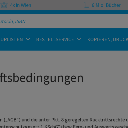
4x in Wien
6 Mio. Bücher
TURLISTEN
BESTELLSERVICE
KOPIEREN, DRUC
ftsbedingungen
AGB“) und die unter Pkt. 8 geregelten Rücktrittsrechte un
ntenschutzgesetz („KSchG“) bzw Fern- und Auswärtsgeschäf