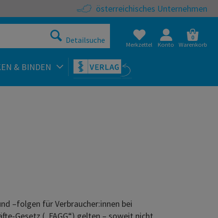
österreichisches Unternehmen
0
Detailsuche
Merkzettel
Konto
Warenkorb
KEN & BINDEN
d –folgen für Verbraucher:innen bei
te-Gesetz („FAGG“) gelten – soweit nicht