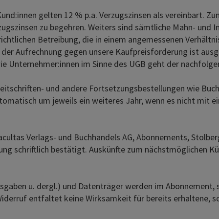
:innen gelten 12 % p.a. Verzugszinsen als vereinbart. Zum
rzugszinsen zu begehren. Weiters sind sämtliche Mahn- und 
erichtlichen Betreibung, die in einem angemessenen Verhältn
t der Aufrechnung gegen unsere Kaufpreisforderung ist ausg
wie Unternehmer:innen im Sinne des UGB geht der nachfolgen
eitschriften- und andere Fortsetzungsbestellungen wie Buc
omatisch um jeweils ein weiteres Jahr, wenn es nicht mit ei
: Facultas Verlags- und Buchhandels AG, Abonnements, Stolbe
ung schriftlich bestätigt. Auskünfte zum nächstmöglichen 
ben u. dergl.) und Datenträger werden im Abonnement, sofe
derruf entfaltet keine Wirksamkeit für bereits erhaltene, s