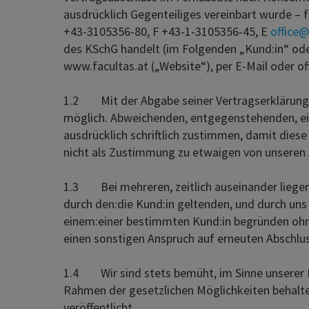
ausdrücklich Gegenteiliges vereinbart wurde – 
+43-3105356-80, F +43-1-3105356-45, E
office@
des KSchG handelt (im Folgenden „Kund:in“ oder
www.facultas.at („Website“), per E-Mail oder off
1.2 Mit der Abgabe seiner Vertragserklärung (s
möglich. Abweichenden, entgegenstehenden, e
ausdrücklich schriftlich zustimmen, damit dies
nicht als Zustimmung zu etwaigen von unsere
1.3 Bei mehreren, zeitlich auseinander liegend
durch den:die Kund:in geltenden, und durch uns
einem:einer bestimmten Kund:in begründen ohne
einen sonstigen Anspruch auf erneuten Abschlus
1.4 Wir sind stets bemüht, im Sinne unserer Ku
Rahmen der gesetzlichen Möglichkeiten behalten
veröffentlicht.