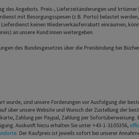
 des Angebots. Preis-, Lieferzeitänderungen und Irrtümer bl
rdienst mit Besorgungsspesen (z.B. Porto) belastet werden,
der Lieferdienst keinen Wiederverkäuferrabatt einräumen, k
preis) an unsere Kund:innen weitergeben.
en des Bundesgesetzes über die Preisbindung bei Büchern
art wurde, sind unsere Forderungen vor Ausfolgung der best
auf über unsere Website und Wunsch der Zustellung der beste
rte, Zahlung per Paypal, Zahlung per Sofortüberweisung. Bei
ügung. Auskunft hiezu erhalten Sie unter +43-1-3105356,
off
andorte
. Der Kaufpreis ist jeweils sofort bei unserer Annahm