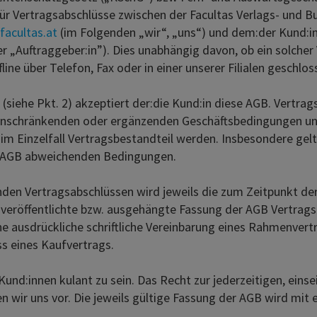
für Vertragsabschlüsse zwischen der Facultas Verlags- und B
facultas.at
(im Folgenden „wir“, „uns“) und dem:der Kund:in
 „Auftraggeber:in”). Dies unabhängig davon, ob ein solcher
line über Telefon, Fax oder in einer unserer Filialen geschlos
iehe Pkt. 2) akzeptiert der:die Kund:in diese AGB. Vertrag
inschränkenden oder ergänzenden Geschäftsbedingungen un
e im Einzelfall Vertragsbestandteil werden. Insbesondere ge
n AGB abweichenden Bedingungen.
en Vertragsabschlüssen wird jeweils die zum Zeitpunkt der 
 veröffentlichte bzw. ausgehängte Fassung der AGB Vertrag
 ausdrückliche schriftliche Vereinbarung eines Rahmenvert
s eines Kaufvertrags.
nd:innen kulant zu sein. Das Recht zur jederzeitigen, einse
 wir uns vor. Die jeweils gültige Fassung der AGB wird mit