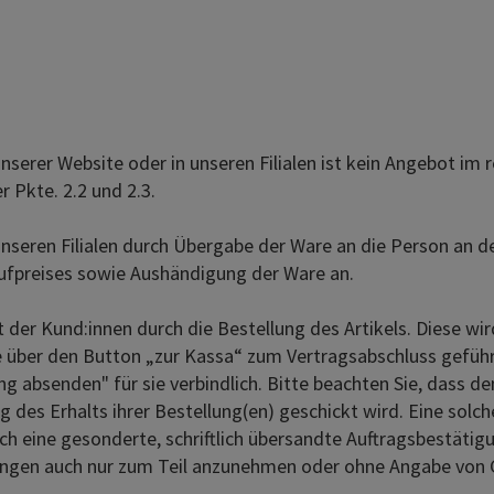
rer Website oder in unseren Filialen ist kein Angebot im re
r Pkte. 2.2 und 2.3.
seren Filialen durch Übergabe der Ware an die Person an d
fpreises sowie Aushändigung der Ware an.
r Kund:innen durch die Bestellung des Artikels. Diese wird
ge über den Button „zur Kassa“ zum Vertragsabschluss gefüh
ng absenden" für sie verbindlich. Bitte beachten Sie, dass d
 des Erhalts ihrer Bestellung(en) geschickt wird. Eine solc
h eine gesonderte, schriftlich übersandte Auftragsbestätig
ellungen auch nur zum Teil anzunehmen oder ohne Angabe von