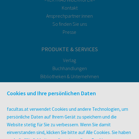
Kontakt
Ansprechpartner:innen
So finden Sie uns
Presse
PRODUKTE & SERVICES
Verlag
Buchhandlungen
Bibliotheken & Unternehmen
facultas Bindeservice
Druckerei facultas druckt.
Cookies und Ihre persönlichen Daten
Kopierservice
Zeitschriften
facultas.at verwendet Cookies und andere Technologien, um
Digitale Angebote
persönliche Daten auf Ihrem Gerät zu speichern und die
Website stetig für Sie zu verbessern. Wenn Sie damit
einverstanden sind, klicken Sie bitte auf Alle Cookies. Sie haben
UNTERNEHMEN