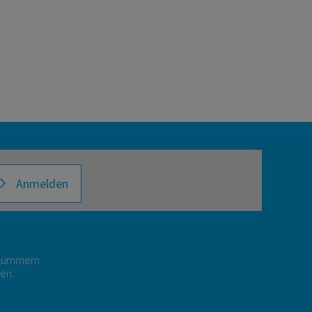
Anmelden
r kümmern
gen.