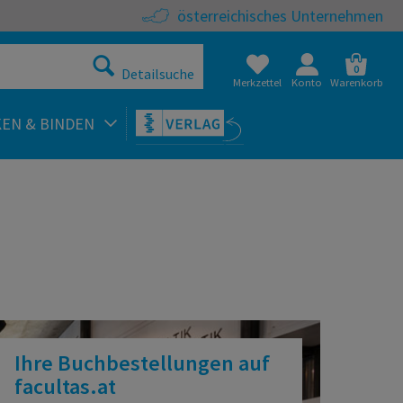
österreichisches Unternehmen
0
Detailsuche
Merkzettel
Konto
Warenkorb
KEN & BINDEN
Ihre Buchbestellungen auf
facultas.at