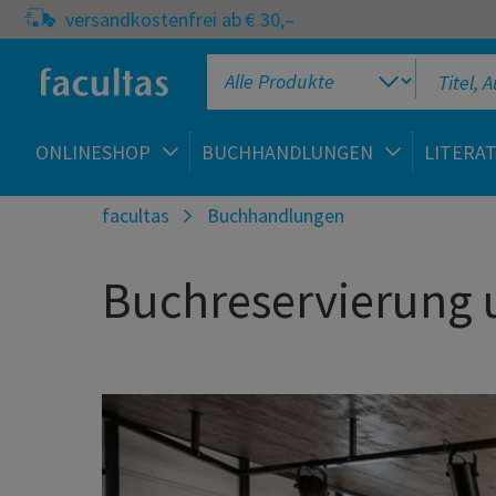
versandkostenfrei ab € 30,–
ONLINESHOP
BUCHHANDLUNGEN
LITERA
facultas
Buchhandlungen
Buchreservierung u
 auf