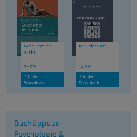
Geschichte der
Der Holocaust
D
d
Antike
W
n
Ein Studienbuch
Beck Wissen
Vö
35,
€
14,
€
1
97
40
K
A
In den
In den
Warenkorb
Warenkorb
W
Buchtipps zu
Psychologie &