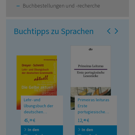
Buchbestellungen und -recherche
Buchtipps zu Sprachen
Lehr- und
Primeiras leituras
D
ich
Übungsbuch der
Erste
deutschen
portugiesische
en
Grammatik – aktuell
Lesestücke
Neubearbeitung / Lehr-
dtv zweisprachig für
S
45,
€
12,
€
1
30
40
und Übungsbuch
Einsteiger –
Portugiesisch
In den
In den