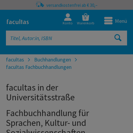
versandkostenfrei ab € 30,–
0
Menü
Konto
Warenkorb
facultas
Buchhandlungen
facultas Fachbuchhandlungen
facultas in der
Universitätsstraße
Fachbuchhandlung für
Sprachen, Kultur- und
Sozialwissenschaften,