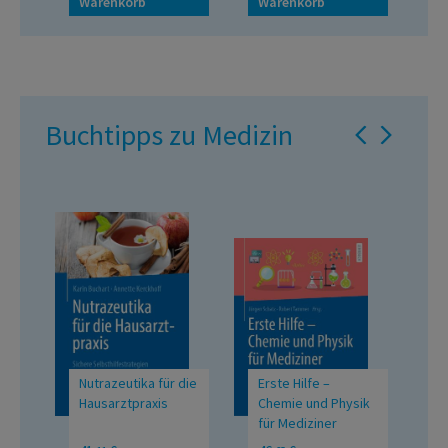
Warenkorb
Warenkorb
W
Buchtipps zu Medizin
Nutrazeutika für die
Erste Hilfe –
F
Hausarztpraxis
Chemie und Physik
A
für Mediziner
Sichere
1