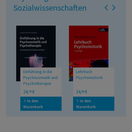
Sozialwissenschaften
.
Einführung in die
Lehrbuch
B
Psychosomatik und
Psychomotorik
P
Psychotherapie
Ein Arbeitsbuch für
UTB Grosse Reihe
T
24,
€
34,
€
2
70
00
Studium und Klinik
M
V
In den
In den
E
Warenkorb
Warenkorb
W