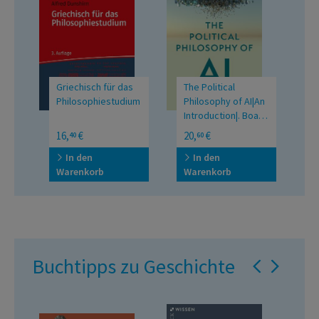
Griechisch für das
The Political
A
Philosophiestudium
Philosophy of AI|An
Introduction|. Board
book.
UTB Grosse Reihe
U
16,
€
20,
€
2
40
60
T
In den
In den
Warenkorb
Warenkorb
W
Buchtipps zu Geschichte