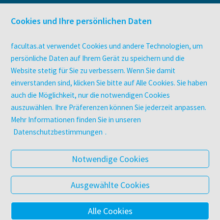
facultas Bindeservice
Druckerei facultas druckt.
Cookies und Ihre persönlichen Daten
Kopierservice
Zeitschriften
facultas.at verwendet Cookies und andere Technologien, um
Digitale Angebote
persönliche Daten auf Ihrem Gerät zu speichern und die
Website stetig für Sie zu verbessern. Wenn Sie damit
einverstanden sind, klicken Sie bitte auf Alle Cookies. Sie haben
UNTERNEHMEN
auch die Möglichkeit, nur die notwendigen Cookies
Über facultas
auszuwählen. Ihre Präferenzen können Sie jederzeit anpassen.
facultas Kooperationen
Mehr Informationen finden Sie in unseren
Arbeiten bei facultas
Datenschutzbestimmungen
.
Impressum
Datenschutz & Cookies
Notwendige Cookies
AGB
Barrierefreiheit
Ausgewählte Cookies
Alle Cookies
© 2025 Facultas Verlags- und Buchhandels AG