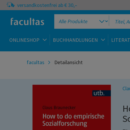
versandkostenfrei ab € 30,–
ONLINESHOP
BUCHHANDLUNGEN
LITERA
facultas
Detailansicht
Cla
H
S