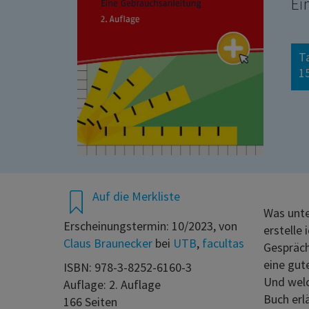
Ei
T
15
Auf die Merkliste
Was unte
Erscheinungstermin: 10/2023, von
erstelle
Claus Braunecker
bei
UTB
,
facultas
Gespräch
eine gut
ISBN: 978-3-8252-6160-3
Und welc
Auflage: 2. Auflage
Buch erlä
166 Seiten