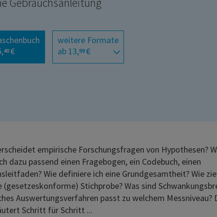
ne Gebrauchsanleitung
aschenbuch
weitere Formate
,
€
ab 13,
€
40
99
rscheidet empirische Forschungsfragen von Hypothesen? W
 ich dazu passend einen Fragebogen, ein Codebuch, einen
sleitfaden? Wie definiere ich eine Grundgesamtheit? Wie zie
e (gesetzeskonforme) Stichprobe? Was sind Schwankungsbr
hes Auswertungsverfahren passt zu welchem Messniveau? 
utert Schritt für Schritt ...