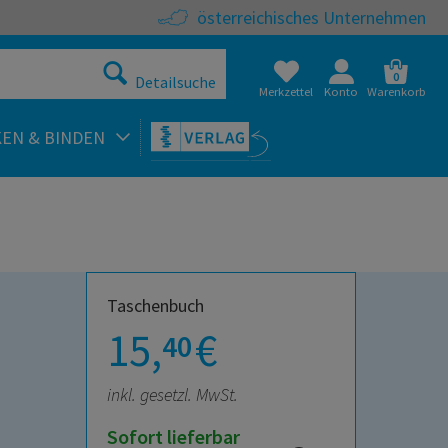
österreichisches Unternehmen
0
Detailsuche
Merkzettel
Konto
Warenkorb
KEN & BINDEN
Taschenbuch
15,
€
40
inkl. gesetzl. MwSt.
Sofort lieferbar