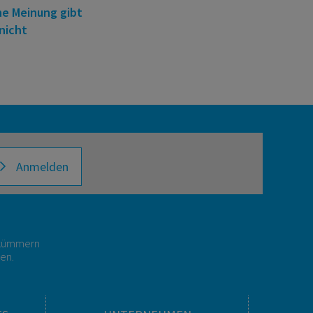
he Meinung gibt
nicht
Anmelden
r kümmern
gen.