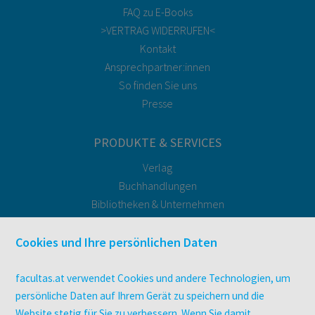
FAQ zu E-Books
>VERTRAG WIDERRUFEN<
Kontakt
Ansprechpartner:innen
So finden Sie uns
Presse
PRODUKTE & SERVICES
Verlag
Buchhandlungen
Bibliotheken & Unternehmen
facultas Bindeservice
Druckerei facultas druckt.
Cookies und Ihre persönlichen Daten
Kopierservice
Zeitschriften
facultas.at verwendet Cookies und andere Technologien, um
Digitale Angebote
persönliche Daten auf Ihrem Gerät zu speichern und die
Website stetig für Sie zu verbessern. Wenn Sie damit