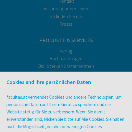
Kontakt
Ansprechpartner:innen
So finden Sie uns
Presse
PRODUKTE & SERVICES
Verlag
Buchhandlungen
Bibliotheken & Unternehmen
facultas Bindeservice
Druckerei facultas druckt.
Cookies und Ihre persönlichen Daten
Kopierservice
Zeitschriften
facultas.at verwendet Cookies und andere Technologien, um
Digitale Angebote
persönliche Daten auf Ihrem Gerät zu speichern und die
Website stetig für Sie zu verbessern. Wenn Sie damit
einverstanden sind, klicken Sie bitte auf Alle Cookies. Sie haben
UNTERNEHMEN
auch die Möglichkeit, nur die notwendigen Cookies
Über facultas