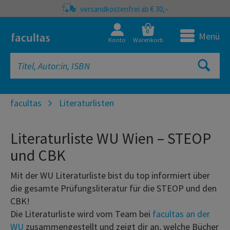
versandkostenfrei ab € 30,–
0
Menü
Konto
Warenkorb
facultas
Literaturlisten
Literaturliste WU Wien – STEOP
und CBK
Mit der WU Literaturliste bist du top informiert über
die gesamte Prüfungsliteratur für die STEOP und den
CBK!
Die Literaturliste wird vom Team bei
facultas an der
WU
zusammengestellt und zeigt dir an, welche Bücher