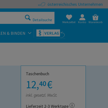
österreichisches Unternehmen
0
Detailsuche
Merkzettel
Konto
Warenkorb
KEN & BINDEN
Taschenbuch
12,
€
40
inkl. gesetzl. MwSt.
Lieferzeit 2-3 Werktage