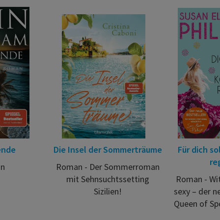
ende
Die Insel der Sommerträume
Für dich so
re
n
Roman - Der Sommerroman
mit Sehnsuchtssetting
Roman - Wit
Sizilien!
sexy – der 
Queen of Sp