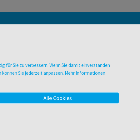
Anmelden
ig für Sie zu verbessern. Wenn Sie damit einverstanden
zen können Sie jederzeit anpassen. Mehr Informationen
r kümmern
gen.
Alle Cookies
ES
UNTERNEHMEN
Über facultas
facultas Kooperationen
men
Arbeiten bei facultas