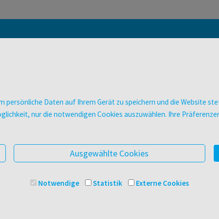
Aktuelle Neuerscheinungen,
Empfehlungen, Angebote und Aktionen
 persönliche Daten auf Ihrem Gerät zu speichern und die Website stet
+43-1-3105356
service@facultas.at
e Möglichkeit, nur die notwendigen Cookies auszuwählen. Ihre Präferen
Mo bis Do 08:30-17:00
Schreiben Sie uns – wi
Fr 08:30-16:00
uns zeitnah um Ihr Anlie
Ausgewählte Cookies
FAQ & KONTAKT
PRODUKTE & SERVIC
Notwendige
Statistik
Externe Cookies
FAQ zum Versand
Verlag
FAQ zu E-Books
Buchhandlungen
>VERTRAG WIDERRUFEN<
Bibliotheken & Unterneh