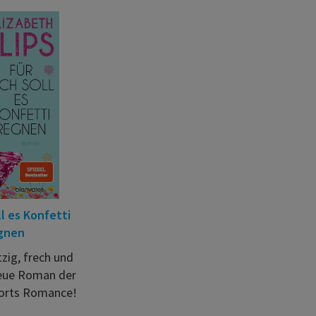
ll es Konfetti
gnen
zig, frech und
neue Roman der
orts Romance!