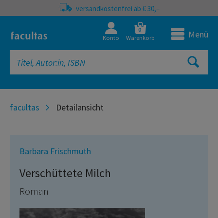
versandkostenfrei ab € 30,–
0
Menü
Konto
Warenkorb
facultas
Detailansicht
Barbara Frischmuth
Verschüttete Milch
Roman