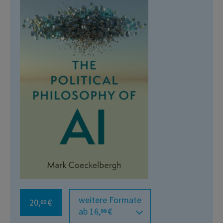
weitere Formate
20,
€
60
ab 16,
€
99