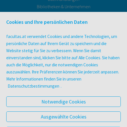
Bibliotheken & Unternehmen
facultas Bindeservice
Druckerei facultas druckt.
Cookies und Ihre persönlichen Daten
Kopierservice
Zeitschriften
facultas.at verwendet Cookies und andere Technologien, um
Digitale Angebote
persönliche Daten auf Ihrem Gerät zu speichern und die
Website stetig für Sie zu verbessern. Wenn Sie damit
einverstanden sind, klicken Sie bitte auf Alle Cookies. Sie haben
UNTERNEHMEN
auch die Möglichkeit, nur die notwendigen Cookies
Über facultas
auszuwählen. Ihre Präferenzen können Sie jederzeit anpassen.
facultas Kooperationen
Mehr Informationen finden Sie in unseren
Arbeiten bei facultas
Datenschutzbestimmungen
.
Impressum
Datenschutz & Cookies
Notwendige Cookies
AGB
Barrierefreiheit
Ausgewählte Cookies