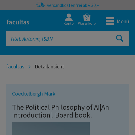
versandkostenfrei ab € 30,–
0
Menü
Konto
Warenkorb
facultas
Detailansicht
Coeckelbergh Mark
The Political Philosophy of AI|An
Introduction|. Board book.