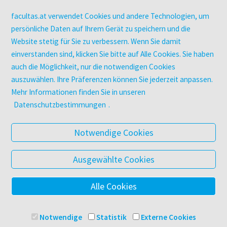
Kopierservice
Zeitschriften
facultas.at verwendet Cookies und andere Technologien, um
Digitale Angebote
persönliche Daten auf Ihrem Gerät zu speichern und die
Website stetig für Sie zu verbessern. Wenn Sie damit
einverstanden sind, klicken Sie bitte auf Alle Cookies. Sie haben
UNTERNEHMEN
auch die Möglichkeit, nur die notwendigen Cookies
Über facultas
auszuwählen. Ihre Präferenzen können Sie jederzeit anpassen.
facultas Kooperationen
Mehr Informationen finden Sie in unseren
Arbeiten bei facultas
Datenschutzbestimmungen
.
Impressum
Datenschutz & Cookies
Notwendige Cookies
AGB
Barrierefreiheit
Ausgewählte Cookies
Alle Cookies
© 2025 Facultas Verlags- und Buchhandels AG
Impressum
Notwendige
Statistik
Externe Cookies