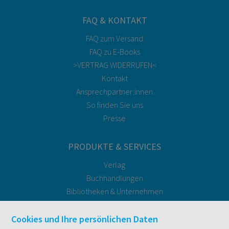
FAQ & KONTAKT
FAQ zum Versand
FAQ zu E-Books
>VERTRAG WIDERRUFEN<
Kontakt
Ansprechpartner:innen
So finden Sie uns
Presse
PRODUKTE & SERVICES
Verlag
Buchhandlungen
Bibliotheken & Unternehmen
facultas Bindeservice
Druckerei facultas druckt.
Cookies und Ihre persönlichen Daten