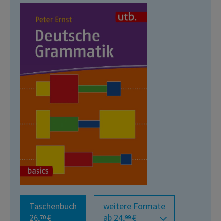
Taschenbuch
weitere Formate
26,
€
ab 24,
€
70
99