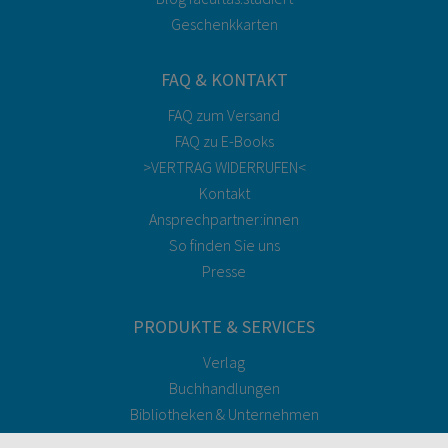
Geschenkkarten
FAQ & KONTAKT
FAQ zum Versand
FAQ zu E-Books
>VERTRAG WIDERRUFEN<
Kontakt
Ansprechpartner:innen
So finden Sie uns
Presse
PRODUKTE & SERVICES
Verlag
Buchhandlungen
Bibliotheken & Unternehmen
facultas Bindeservice