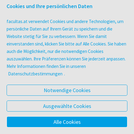
Druckerei facultas druckt.
Cookies und Ihre persönlichen Daten
Kopierservice
Zeitschriften
facultas.at verwendet Cookies und andere Technologien, um
Digitale Angebote
persönliche Daten auf Ihrem Gerät zu speichern und die
Website stetig für Sie zu verbessern. Wenn Sie damit
einverstanden sind, klicken Sie bitte auf Alle Cookies. Sie haben
UNTERNEHMEN
auch die Möglichkeit, nur die notwendigen Cookies
Über facultas
auszuwählen. Ihre Präferenzen können Sie jederzeit anpassen.
facultas Kooperationen
Mehr Informationen finden Sie in unseren
Arbeiten bei facultas
Datenschutzbestimmungen
.
Impressum
Datenschutz & Cookies
Notwendige Cookies
AGB
Barrierefreiheit
Ausgewählte Cookies
Alle Cookies
© 2025 Facultas Verlags- und Buchhandels AG
Impressum