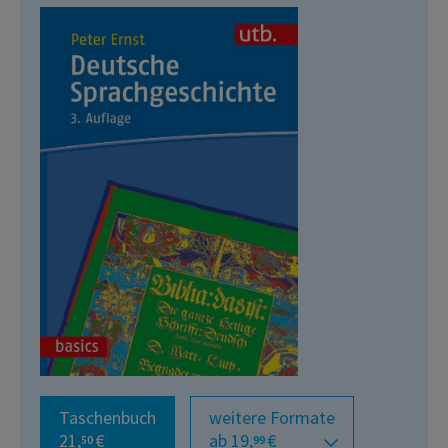
Taschenbuch
weitere Formate
21,
€
ab 19,
€
50
99