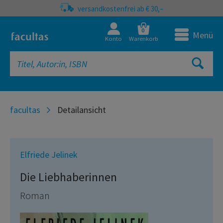
versandkostenfrei ab € 30,–
0
Menü
Konto
Warenkorb
facultas
Detailansicht
Elfriede Jelinek
Die Liebhaberinnen
Roman