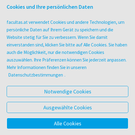
Druckerei facultas druckt.
Cookies und Ihre persönlichen Daten
Kopierservice
Zeitschriften
facultas.at verwendet Cookies und andere Technologien, um
Digitale Angebote
persönliche Daten auf Ihrem Gerät zu speichern und die
Website stetig für Sie zu verbessern. Wenn Sie damit
einverstanden sind, klicken Sie bitte auf Alle Cookies. Sie haben
UNTERNEHMEN
auch die Möglichkeit, nur die notwendigen Cookies
Über facultas
auszuwählen. Ihre Präferenzen können Sie jederzeit anpassen.
facultas Kooperationen
Mehr Informationen finden Sie in unseren
Arbeiten bei facultas
Datenschutzbestimmungen
.
Impressum
Datenschutz & Cookies
Notwendige Cookies
AGB
Barrierefreiheit
Ausgewählte Cookies
Alle Cookies
© 2025 Facultas Verlags- und Buchhandels AG
Impressum