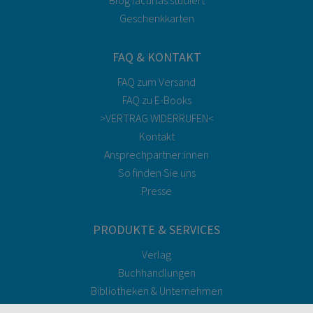
Blog facultas.studiert
Geschenkkarten
FAQ & KONTAKT
FAQ zum Versand
FAQ zu E-Books
>VERTRAG WIDERRUFEN<
Kontakt
Ansprechpartner:innen
So finden Sie uns
Presse
PRODUKTE & SERVICES
Verlag
Buchhandlungen
Bibliotheken & Unternehmen
facultas Bindeservice