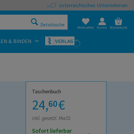
österreichisches Unternehmen
0
Detailsuche
Merkzettel
Konto
Warenkorb
KEN & BINDEN
Taschenbuch
24,
€
60
inkl. gesetzl. MwSt.
Sofort lieferbar