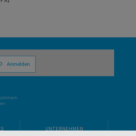
F A1
Anmelden
r kümmern
gen.
ES
UNTERNEHMEN