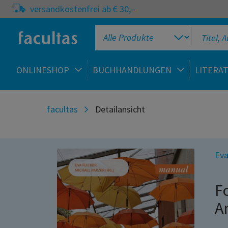
versandkostenfrei ab € 30,–
ONLINESHOP
BUCHHANDLUNGEN
LITERA
facultas
Detailansicht
Eva
F
A