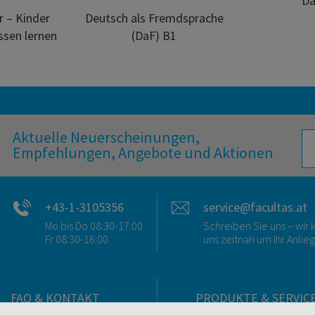
Da
r – Kinder
Deutsch als Fremdsprache
ssen lernen
(DaF) B1
Aktuelle Neuerscheinungen,
Empfehlungen, Angebote und Aktionen
+43-1-3105356
service@facultas.at
Mo bis Do 08:30-17:00
Schreiben Sie uns – wi
Fr 08:30-16:00
uns zeitnah um Ihr Anlie
FAQ & KONTAKT
PRODUKTE & SERVIC