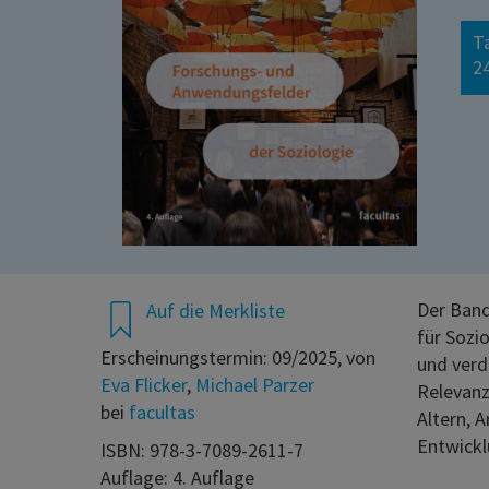
T
24
Der Band
Auf die Merkliste
für Sozi
Erscheinungstermin: 09/2025, von
und verd
Eva Flicker
,
Michael Parzer
Relevanz
bei
facultas
Altern, A
Entwickl
ISBN: 978-3-7089-2611-7
Auflage: 4. Auflage