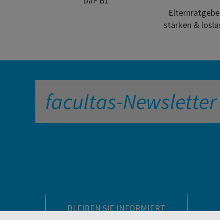
DaF B1
Elternratgebe
stärken & losla
facultas-Newsletter
BLEIBEN SIE INFORMIERT