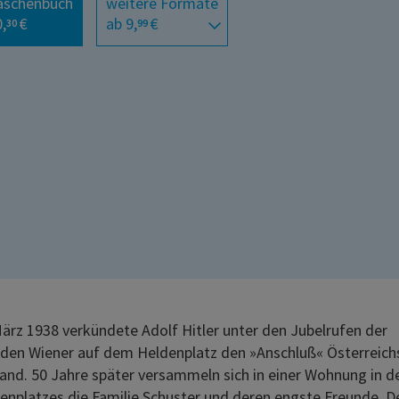
aschenbuch
weitere Formate
,
€
ab 9,
€
30
99
ärz 1938 verkündete Adolf Hitler unter den Jubelrufen der
en Wiener auf dem Heldenplatz den »Anschluß« Österreich
and. 50 Jahre später versammeln sich in einer Wohnung in d
enplatzes die Familie Schuster und deren engste Freunde. De