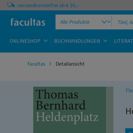
versandkostenfrei ab € 30,–
ONLINESHOP
BUCHHANDLUNGEN
LITERA
facultas
Detailansicht
Th
H