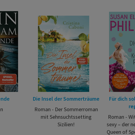
ende
Die Insel der Sommerträume
Für dich so
re
n
Roman - Der Sommerroman
mit Sehnsuchtssetting
Roman - Wit
Sizilien!
sexy – der 
Queen of Sp