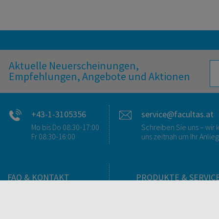
Aktuelle Neuerscheinungen,
Empfehlungen, Angebote und Aktionen
+43-1-3105356
service@facultas.at
Mo bis Do 08:30-17:00
Schreiben Sie uns – wi
Fr 08:30-16:00
uns zeitnah um Ihr Anlie
FAQ & KONTAKT
PRODUKTE & SERVIC
FAQ zum Versand
Verlag
FAQ zu E-Books
Buchhandlungen