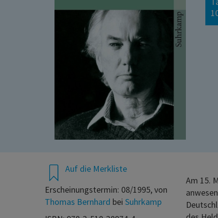
T
10
Auf die Merkliste
Am 15. M
Erscheinungstermin: 08/1995, von
anwesend
Thomas Bernhard
bei
Suhrkamp
Deutschl
des Held