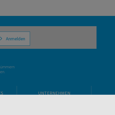
Anmelden
r kümmern
gen.
ES
UNTERNEHMEN
Über facultas
facultas Kooperationen