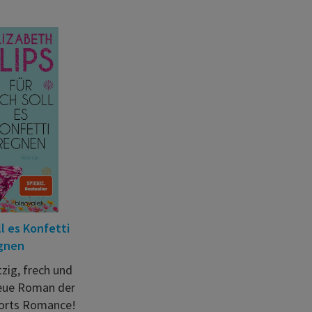
ll es Konfetti
gnen
zig, frech und
neue Roman der
orts Romance!