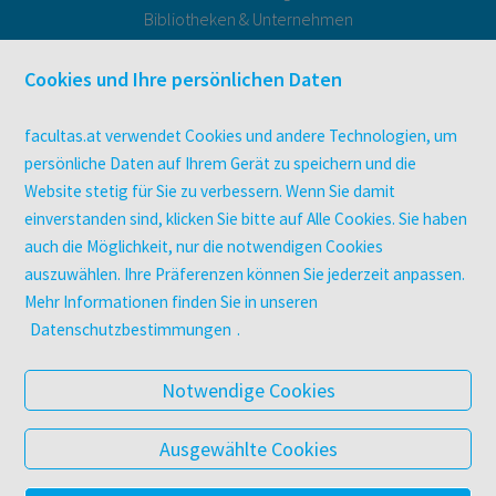
Bibliotheken & Unternehmen
facultas Bindeservice
Druckerei facultas druckt.
Cookies und Ihre persönlichen Daten
Kopierservice
Zeitschriften
facultas.at verwendet Cookies und andere Technologien, um
Digitale Angebote
persönliche Daten auf Ihrem Gerät zu speichern und die
Website stetig für Sie zu verbessern. Wenn Sie damit
einverstanden sind, klicken Sie bitte auf Alle Cookies. Sie haben
UNTERNEHMEN
auch die Möglichkeit, nur die notwendigen Cookies
Über facultas
auszuwählen. Ihre Präferenzen können Sie jederzeit anpassen.
facultas Kooperationen
Mehr Informationen finden Sie in unseren
Arbeiten bei facultas
Datenschutzbestimmungen
.
Impressum
Datenschutz & Cookies
Notwendige Cookies
AGB
Barrierefreiheit
Ausgewählte Cookies