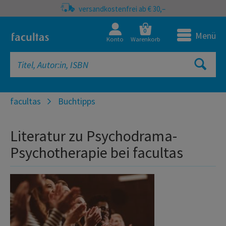
versandkostenfrei ab € 30,–
0
Menü
Konto
Warenkorb
facultas
Buchtipps
Literatur zu Psychodrama-
Psychotherapie bei facultas