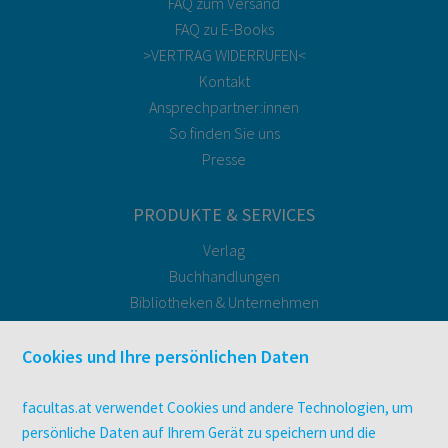
FAQ zum Versand
FAQ zu E-Books
>VERTRAG WIDERRUFEN<
Kontakt
Ansprechpartner:innen
So finden Sie uns
Presse
PRODUKTE & SERVICES
Verlag
Buchhandlungen
Bibliotheken & Unternehmen
facultas Bindeservice
Druckerei facultas druckt.
Cookies und Ihre persönlichen Daten
Kopierservice
Zeitschriften
facultas.at verwendet Cookies und andere Technologien, um
Digitale Angebote
persönliche Daten auf Ihrem Gerät zu speichern und die