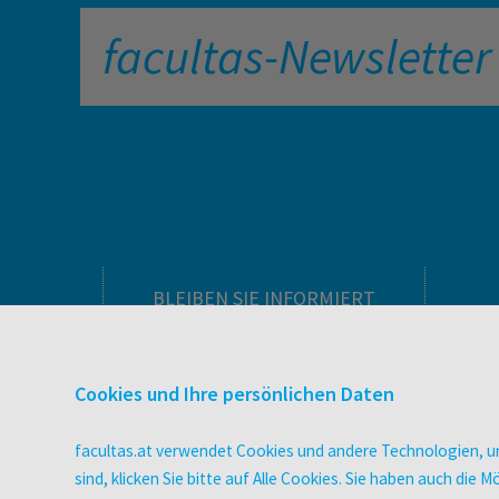
facultas-Newsletter
BLEIBEN SIE INFORMIERT
Pflegeausbildung
Newsletter
Cookies und Ihre persönlichen Daten
Veranstaltungen
Wissen Magazin
facultas.at verwendet Cookies und andere Technologien, um
Literaturlisten
sind, klicken Sie bitte auf Alle Cookies. Sie haben auch di
facultas Club