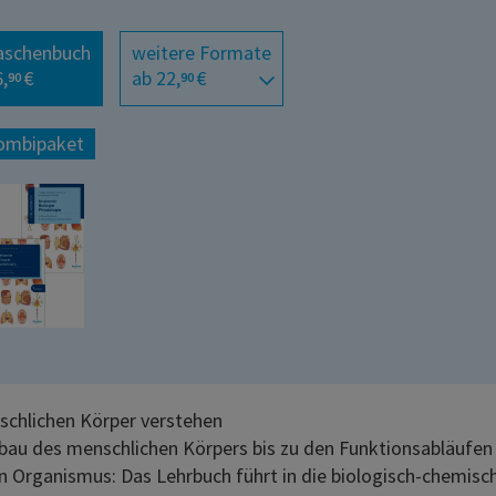
aschenbuch
weitere Formate
,
€
ab 22,
€
90
90
ombipaket
chlichen Körper verstehen
au des menschlichen Körpers bis zu den Funktionsabläufen
 Organismus: Das Lehrbuch führt in die biologisch-chemisc