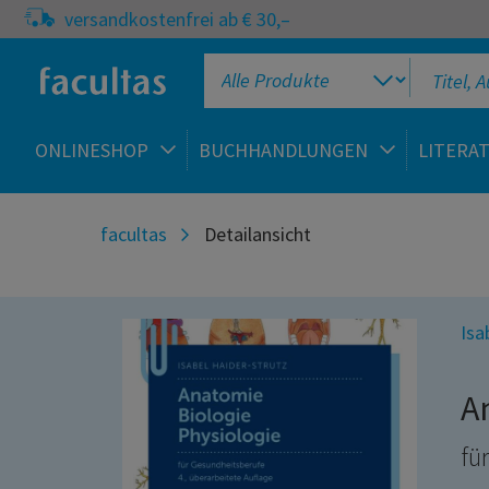
versandkostenfrei ab € 30,–
ONLINESHOP
BUCHHANDLUNGEN
LITERA
facultas
Detailansicht
Isa
A
fü