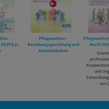
ten -
Pflegewelten -
Pflegewelten
PA/PFA (1.
Beziehungsgestaltung und
Recht PA/P
)
Kommunikation
Grunds
profession
Kooperation
und Org
Entwicklung
von Q