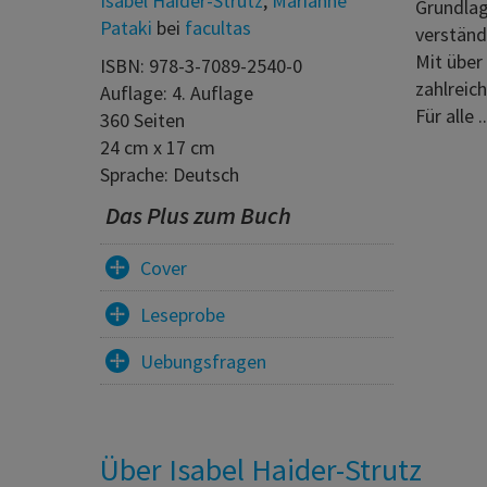
Isabel Haider-Strutz
,
Marianne
Grundlag
Pataki
bei
facultas
verständl
Mit über
ISBN: 978-3-7089-2540-0
zahlreic
Auflage: 4. Auflage
Für alle ..
360 Seiten
24 cm x 17 cm
Sprache: Deutsch
Das Plus zum Buch
Cover
Leseprobe
Uebungsfragen
Über Isabel Haider-Strutz