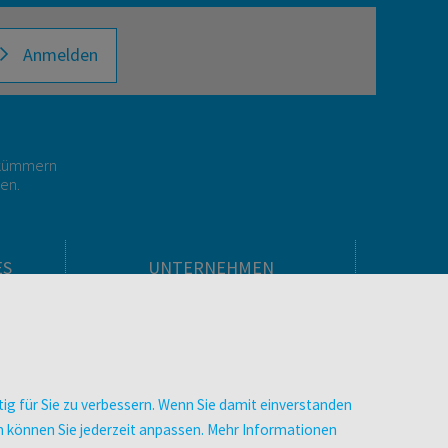
Anmelden
r kümmern
gen.
ES
UNTERNEHMEN
Über facultas
facultas Kooperationen
men
Arbeiten bei facultas
Impressum
ig für Sie zu verbessern. Wenn Sie damit einverstanden
.
Datenschutz & Cookies
zen können Sie jederzeit anpassen. Mehr Informationen
AGB