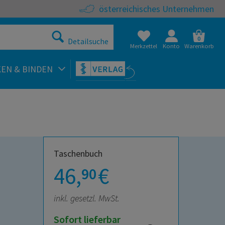
österreichisches Unternehmen
0
Detailsuche
Merkzettel
Konto
Warenkorb
KEN & BINDEN
Taschenbuch
46,
€
90
inkl. gesetzl. MwSt.
Sofort lieferbar