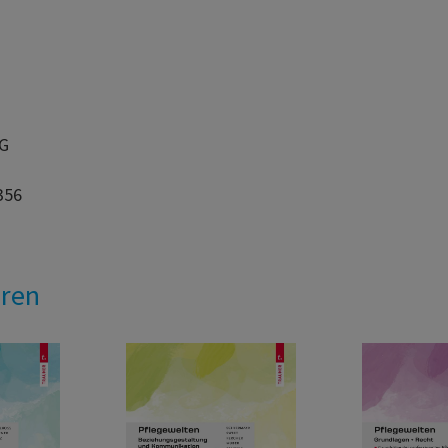
AG
356
eren