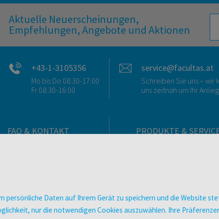
Aktuelle Neuerscheinungen,
Empfehlungen, Angebote und Aktionen
+43-1-3105356
service@facultas.at
Mo bis Do 08:30-17:00
Schreiben Sie uns – wi
Fr 08:30-16:00
uns zeitnah um Ihr Anlie
FAQ & KONTAKT
PRODUKTE & SERVIC
FAQ zum Versand
Verlag
FAQ zu E-Books
Buchhandlungen
>VERTRAG WIDERRUFEN<
Bibliotheken & Unterneh
Kontakt
facultas Bindeservice
 persönliche Daten auf Ihrem Gerät zu speichern und die Website stet
Ansprechpartner:innen
Druckerei facultas druckt
e Möglichkeit, nur die notwendigen Cookies auszuwählen. Ihre Präferen
So finden Sie uns
Kopierservice