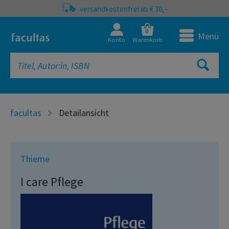
versandkostenfrei ab € 30,–
0
Menü
Konto
Warenkorb
facultas
Detailansicht
Thieme
I care Pflege