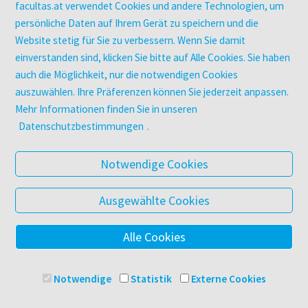
Zeitschriften
facultas.at verwendet Cookies und andere Technologien, um
Digitale Angebote
persönliche Daten auf Ihrem Gerät zu speichern und die
Website stetig für Sie zu verbessern. Wenn Sie damit
einverstanden sind, klicken Sie bitte auf Alle Cookies. Sie haben
UNTERNEHMEN
auch die Möglichkeit, nur die notwendigen Cookies
Über facultas
auszuwählen. Ihre Präferenzen können Sie jederzeit anpassen.
facultas Kooperationen
Mehr Informationen finden Sie in unseren
Arbeiten bei facultas
Datenschutzbestimmungen
.
Impressum
Datenschutz & Cookies
Notwendige Cookies
AGB
Barrierefreiheit
Ausgewählte Cookies
Alle Cookies
© 2025 Facultas Verlags- und Buchhandels AG
Impressum
Notwendige
Statistik
Externe Cookies