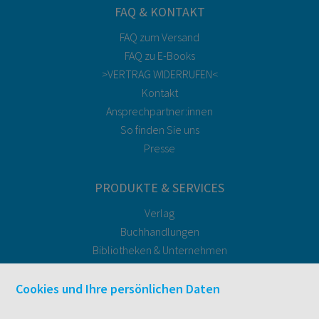
FAQ & KONTAKT
FAQ zum Versand
FAQ zu E-Books
>VERTRAG WIDERRUFEN<
Kontakt
Ansprechpartner:innen
So finden Sie uns
Presse
PRODUKTE & SERVICES
Verlag
Buchhandlungen
Bibliotheken & Unternehmen
facultas Bindeservice
Druckerei facultas druckt.
Cookies und Ihre persönlichen Daten
Kopierservice