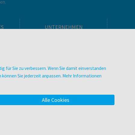
gen.
ES
UNTERNEHMEN
Über facultas
facultas Kooperationen
men
Arbeiten bei facultas
Impressum
ig für Sie zu verbessern. Wenn Sie damit einverstanden
.
Datenschutz & Cookies
zen können Sie jederzeit anpassen. Mehr Informationen
AGB
Barrierefreiheit
Alle Cookies
m