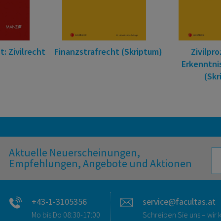
t: Zivilrecht
Finanzstrafrecht (Skriptum)
Zivilpr
Erkenntni
(Skr
Aktuelle Neuerscheinungen,
Empfehlungen, Angebote und Aktionen
+43-1-3105356
service@facultas.at
Mo bis Do 08:30-17:00
Schreiben Sie uns – wi