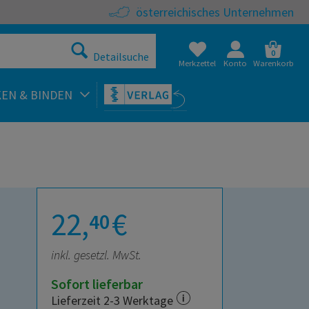
österreichisches Unternehmen
0
Detailsuche
Merkzettel
Konto
Warenkorb
KEN & BINDEN
22,
€
40
inkl. gesetzl. MwSt.
Sofort lieferbar
Lieferzeit 2-3 Werktage