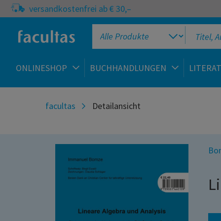
versandkostenfrei ab € 30,–
ONLINESHOP
BUCHHANDLUNGEN
LITERA
facultas
Detailansicht
Bo
L