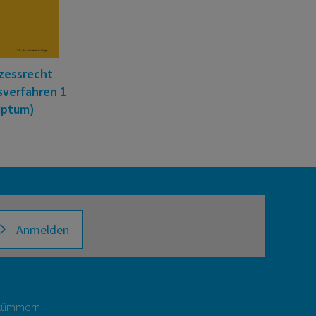
ozessrecht
sverfahren 1
iptum)
Anmelden
r kümmern