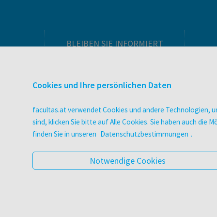
BLEIBEN SIE INFORMIERT
Pflegeausbildung
Newsletter
Cookies und Ihre persönlichen Daten
Veranstaltungen
Wissen Magazin
facultas.at verwendet Cookies und andere Technologien, um
Literaturlisten
sind, klicken Sie bitte auf Alle Cookies. Sie haben auch di
facultas Club
finden Sie in unseren
Datenschutzbestimmungen
.
Blog facultas.studiert
Geschenkkarten
Notwendige Cookies