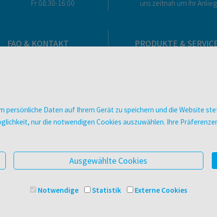
Fr 08:30-16:00
uns zeitnah um Ihr Anlie
FAQ & KONTAKT
PRODUKTE & SERVIC
FAQ zum Versand
Verlag
FAQ zu E-Books
Buchhandlungen
>VERTRAG WIDERRUFEN<
Bibliotheken & Unterneh
Kontakt
facultas Bindeservice
 persönliche Daten auf Ihrem Gerät zu speichern und die Website stet
Ansprechpartner:innen
Druckerei facultas druckt
e Möglichkeit, nur die notwendigen Cookies auszuwählen. Ihre Präferen
So finden Sie uns
Kopierservice
Presse
Zeitschriften
Digitale Angebote
Ausgewählte Cookies
Notwendige
Statistik
Externe Cookies
© 2025 Facultas Verlags- und Buchhandels AG
Impressu