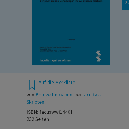
22
Auf die Merkliste
von
Bomze Immanuel
bei
facultas-
Skripten
ISBN: facuswwi14401
232 Seiten