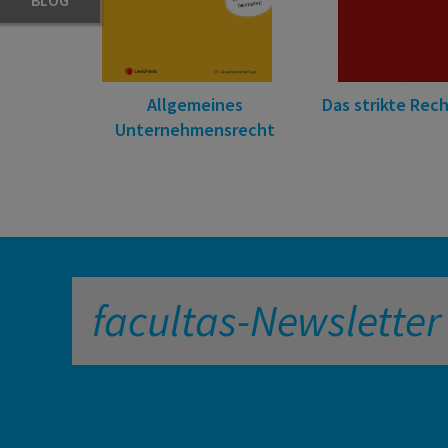
BLOG
Allgemeines
Das strikte Rech
Unternehmensrecht
facultas-Newsletter