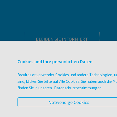
BLEIBEN SIE INFORMIERT
Pflegeausbildung
Newsletter
Cookies und Ihre persönlichen Daten
Veranstaltungen
Wissen Magazin
facultas.at verwendet Cookies und andere Technologien, um
Literaturlisten
sind, klicken Sie bitte auf Alle Cookies. Sie haben auch di
facultas Club
finden Sie in unseren
Datenschutzbestimmungen
.
Blog facultas.studiert
Geschenkkarten
Notwendige Cookies