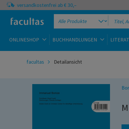
versandkostenfrei ab € 30,–
ONLINESHOP
BUCHHANDLUNGEN
LITERA
facultas
Detailansicht
Bo
M