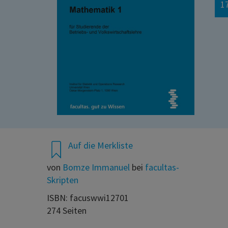
17
Auf die Merkliste
von
Bomze Immanuel
bei
facultas-
Skripten
ISBN: facuswwi12701
274 Seiten