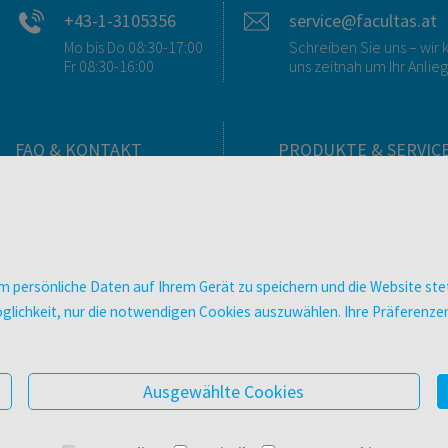
+43-1-3105356
service@facultas.at
Mo bis Do 08:30-17:00
Schreiben Sie uns – wi
Fr 08:30-16:00
uns zeitnah um Ihr Anlie
FAQ & KONTAKT
PRODUKTE & SERVIC
FAQ zum Versand
Verlag
FAQ zu E-Books
Buchhandlungen
>VERTRAG WIDERRUFEN<
Bibliotheken & Unterneh
Kontakt
facultas Bindeservice
 persönliche Daten auf Ihrem Gerät zu speichern und die Website stet
Ansprechpartner:innen
Druckerei facultas druckt
e Möglichkeit, nur die notwendigen Cookies auszuwählen. Ihre Präferen
So finden Sie uns
Kopierservice
Presse
Zeitschriften
Digitale Angebote
Ausgewählte Cookies