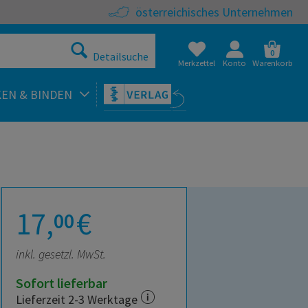
österreichisches Unternehmen
0
Detailsuche
Merkzettel
Konto
Warenkorb
KEN & BINDEN
17,
€
00
inkl. gesetzl. MwSt.
Sofort lieferbar
Lieferzeit 2-3 Werktage