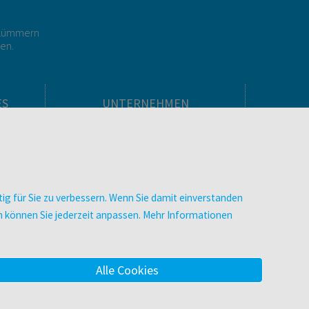
r kümmern
gen.
ES
UNTERNEHMEN
Über facultas
facultas Kooperationen
men
Arbeiten bei facultas
Impressum
ig für Sie zu verbessern. Wenn Sie damit einverstanden
.
Datenschutz & Cookies
zen können Sie jederzeit anpassen. Mehr Informationen
AGB
Barrierefreiheit
Alle Cookies