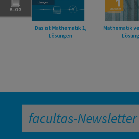
BLOG
Das ist Mathematik 1,
Mathematik ve
Lösungen
Lösun
facultas-Newsletter