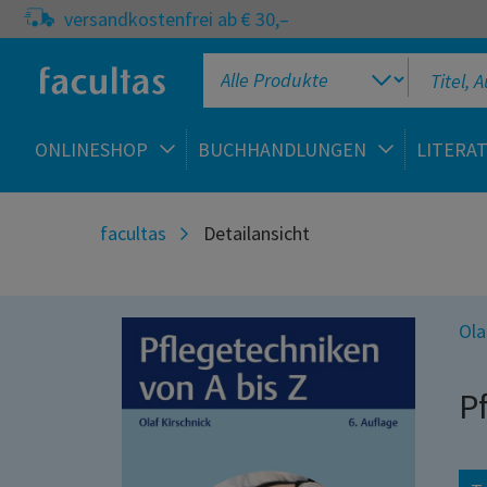
versandkostenfrei ab € 30,–
ONLINESHOP
BUCHHANDLUNGEN
LITERA
facultas
Detailansicht
Ola
P