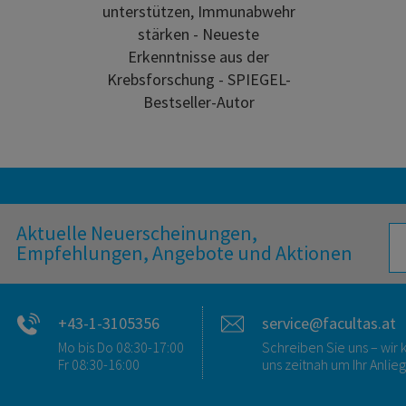
unterstützen, Immunabwehr
stärken - Neueste
Erkenntnisse aus der
Krebsforschung - SPIEGEL-
Bestseller-Autor
Aktuelle Neuerscheinungen,
Empfehlungen, Angebote und Aktionen
+43-1-3105356
service@facultas.at
Mo bis Do 08:30-17:00
Schreiben Sie uns – wi
Fr 08:30-16:00
uns zeitnah um Ihr Anlie