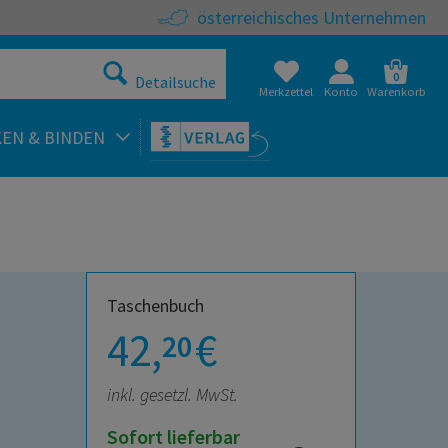
österreichisches Unternehmen
0
Detailsuche
Merkzettel
Konto
Warenkorb
KEN & BINDEN
Taschenbuch
42,
€
20
inkl. gesetzl. MwSt.
Sofort lieferbar