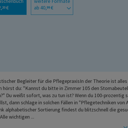
aschenbuch
weitere Formate
,
€
ab 40,
€
20
99
tischer Begleiter für die PflegepraxisIn der Theorie ist alles 
 hörst du: "Kannst du bitte in Zimmer 105 den Stomabeutel
?" Du weißt sofort, was zu tun ist? Wenn du 100-prozentig s
lst, dann schlage in solchen Fällen in "Pflegetechniken von A
nk alphabetischer Sortierung findest du blitzschnell die ges
Alle wichtigen ...