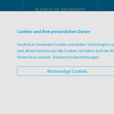
BLEIBEN SIE INFORMIERT
Pflegeausbildung
Newsletter
Cookies und Ihre persönlichen Daten
Veranstaltungen
Wissen Magazin
facultas.at verwendet Cookies und andere Technologien, um
Literaturlisten
sind, klicken Sie bitte auf Alle Cookies. Sie haben auch di
facultas Club
finden Sie in unseren
Datenschutzbestimmungen
.
Blog facultas.studiert
Geschenkkarten
Notwendige Cookies