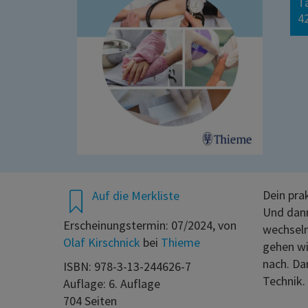
T
42
Dein prak
Auf die Merkliste
Und dann
Erscheinungstermin: 07/2024, von
wechseln
Olaf Kirschnick
bei
Thieme
gehen wil
nach. Da
ISBN: 978-3-13-244626-7
Technik. 
Auflage: 6. Auflage
704 Seiten