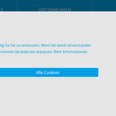
ES
UNTERNEHMEN
Über facultas
facultas Kooperationen
men
Arbeiten bei facultas
Impressum
ig für Sie zu verbessern. Wenn Sie damit einverstanden
.
Datenschutz & Cookies
zen können Sie jederzeit anpassen. Mehr Informationen
AGB
Barrierefreiheit
Alle Cookies
m