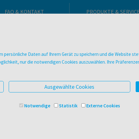
FAQ & KONTAKT
PRODUKTE & SERVIC
FAQ zum Versand
Verlag
FAQ zu E-Books
Buchhandlungen
>VERTRAG WIDERRUFEN<
Bibliotheken & Unterneh
Kontakt
facultas Bindeservice
 persönliche Daten auf Ihrem Gerät zu speichern und die Website stet
Ansprechpartner:innen
Druckerei facultas druckt
e Möglichkeit, nur die notwendigen Cookies auszuwählen. Ihre Präferen
So finden Sie uns
Kopierservice
Presse
Zeitschriften
Digitale Angebote
Ausgewählte Cookies
Notwendige
Statistik
Externe Cookies
© 2025 Facultas Verlags- und Buchhandels AG
Impressu