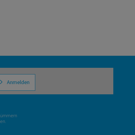
Anmelden
r kümmern
gen.