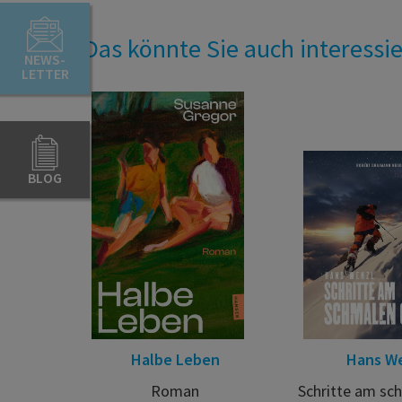
Das könnte Sie auch interessi
NEWS-
LETTER
BLOG
Halbe Leben
Hans W
Roman
Schritte am sc