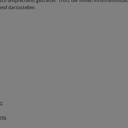
isch ansprechend gestaltet. Trotz der hohen Informationsdicht
end darzustellen.
AG
356