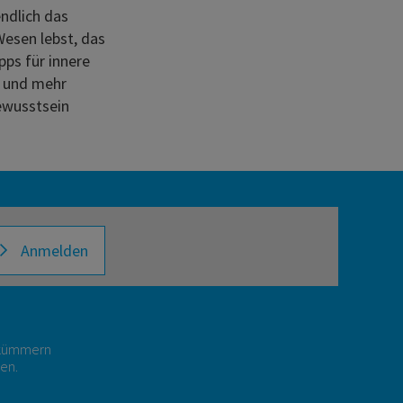
ndlich das
esen lebst, das
pps für innere
 und mehr
ewusstsein
Anmelden
r kümmern
gen.