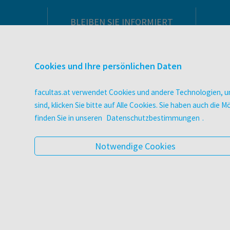
BLEIBEN SIE INFORMIERT
Pflegeausbildung
Newsletter
Cookies und Ihre persönlichen Daten
Veranstaltungen
Wissen Magazin
facultas.at verwendet Cookies und andere Technologien, um
Literaturlisten
sind, klicken Sie bitte auf Alle Cookies. Sie haben auch di
facultas Club
finden Sie in unseren
Datenschutzbestimmungen
.
Blog facultas.studiert
Geschenkkarten
Notwendige Cookies