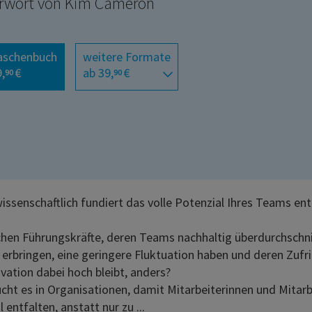
rwort von Kim Cameron
aschenbuch
weitere Formate
,
€
ab 39,
€
90
90
wissenschaftlich fundiert das volle Potenzial Ihres Teams ent
en Führungskräfte, deren Teams nachhaltig überdurchschni
 erbringen, eine geringere Fluktuation haben und deren Zufr
vation dabei hoch bleibt, anders?
cht es in Organisationen, damit Mitarbeiterinnen und Mitarbe
 entfalten, anstatt nur zu ...