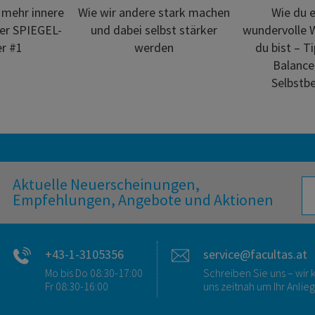
 mehr innere
Wie wir andere stark machen
Wie du e
Der SPIEGEL-
und dabei selbst stärker
wundervolle W
er #1
werden
du bist – Ti
Balance
Selbstb
Aktuelle Neuerscheinungen,
Empfehlungen, Angebote und Aktionen
+43-1-3105356
service@facultas.at
Mo bis Do 08:30-17:00
Schreiben Sie uns – wi
Fr 08:30-16:00
uns zeitnah um Ihr Anlie