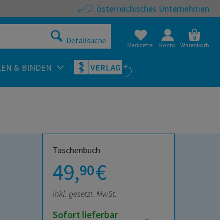
österreichisches Unternehmen
0
Detailsuche
Merkzettel
Konto
Warenkorb
KEN & BINDEN
Taschenbuch
49,
€
90
inkl. gesetzl. MwSt.
Sofort lieferbar