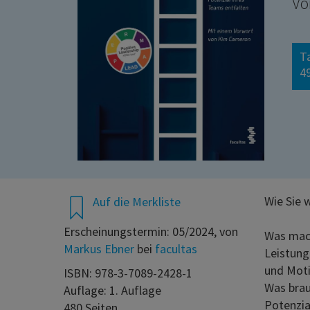
Vo
T
49
Wie Sie 
Auf die Merkliste
Erscheinungstermin: 05/2024, von
Was mach
Markus Ebner
bei
facultas
Leistung
und Moti
ISBN: 978-3-7089-2428-1
Was brau
Auflage: 1. Auflage
Potenzial
480 Seiten