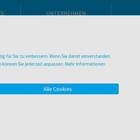
ES
UNTERNEHMEN
Über facultas
facultas Kooperationen
men
Arbeiten bei facultas
Impressum
ig für Sie zu verbessern. Wenn Sie damit einverstanden
.
Datenschutz & Cookies
zen können Sie jederzeit anpassen. Mehr Informationen
AGB
Barrierefreiheit
Alle Cookies
m