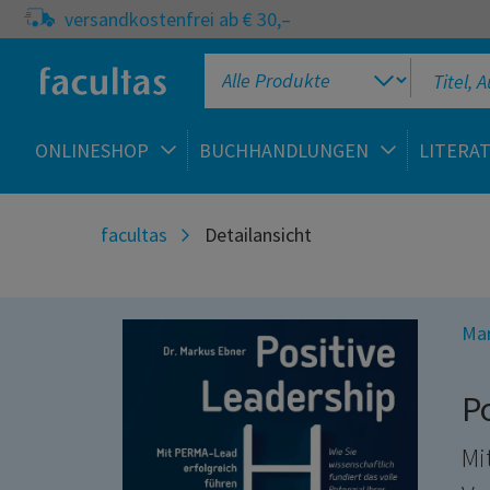
versandkostenfrei ab € 30,–
ONLINESHOP
BUCHHANDLUNGEN
LITERA
facultas
Detailansicht
Mar
P
Mi