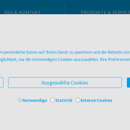
FAQ & KONTAKT
PRODUKTE & SERVIC
FAQ zum Versand
Verlag
FAQ zu E-Books
Buchhandlungen
>VERTRAG WIDERRUFEN<
Bibliotheken & Unterneh
Kontakt
facultas Bindeservice
 persönliche Daten auf Ihrem Gerät zu speichern und die Website stet
Ansprechpartner:innen
Druckerei facultas druckt
e Möglichkeit, nur die notwendigen Cookies auszuwählen. Ihre Präferen
So finden Sie uns
Kopierservice
Presse
Zeitschriften
Digitale Angebote
Ausgewählte Cookies
Notwendige
Statistik
Externe Cookies
© 2025 Facultas Verlags- und Buchhandels AG
Impressu