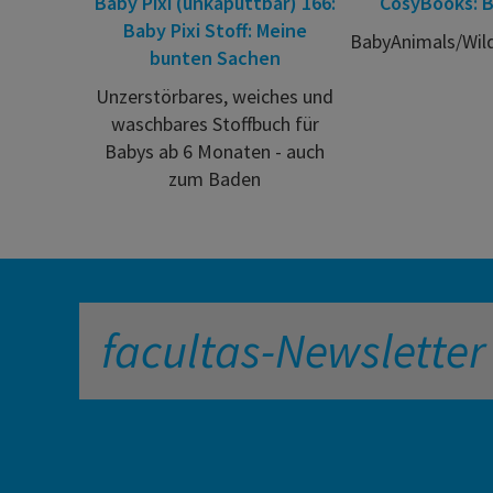
Baby Pixi (unkaputtbar) 166:
CosyBooks: B
Baby Pixi Stoff: Meine
BabyAnimals/Wil
bunten Sachen
Unzerstörbares, weiches und
waschbares Stoffbuch für
Babys ab 6 Monaten - auch
zum Baden
facultas-Newsletter