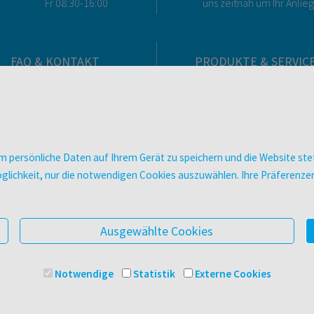
Fr 08:30-16:00
uns zeitnah um Ihr Anlie
FAQ & KONTAKT
PRODUKTE & SERVIC
FAQ zum Versand
Verlag
FAQ zu E-Books
Buchhandlungen
>VERTRAG WIDERRUFEN<
Bibliotheken & Unterneh
Kontakt
facultas Bindeservice
 persönliche Daten auf Ihrem Gerät zu speichern und die Website stet
Ansprechpartner:innen
Druckerei facultas druckt
e Möglichkeit, nur die notwendigen Cookies auszuwählen. Ihre Präferen
So finden Sie uns
Kopierservice
Presse
Zeitschriften
Digitale Angebote
Ausgewählte Cookies
Notwendige
Statistik
Externe Cookies
© 2025 Facultas Verlags- und Buchhandels AG
Impressu