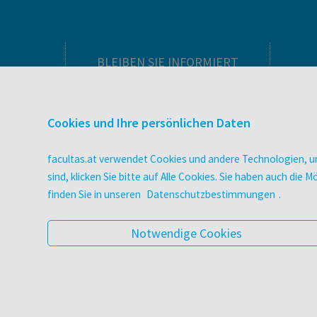
BLEIBEN SIE INFORMIERT
Pflegeausbildung
Newsletter
Cookies und Ihre persönlichen Daten
Veranstaltungen
Wissen Magazin
facultas.at verwendet Cookies und andere Technologien, um
Literaturlisten
sind, klicken Sie bitte auf Alle Cookies. Sie haben auch di
facultas Club
finden Sie in unseren
Datenschutzbestimmungen
.
Blog facultas.studiert
Geschenkkarten
Notwendige Cookies