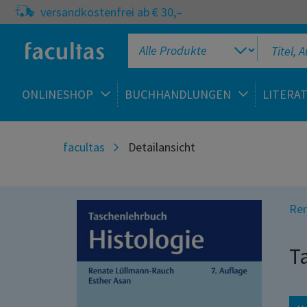
versandkostenfrei ab € 30,–
ONLINESHOP
BUCHHANDLUNGEN
LITERA
facultas
Detailansicht
Ren
T