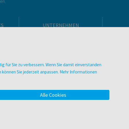
gen.
ES
UNTERNEHMEN
Über facultas
facultas Kooperationen
men
Arbeiten bei facultas
Impressum
ig für Sie zu verbessern. Wenn Sie damit einverstanden
.
Datenschutz & Cookies
zen können Sie jederzeit anpassen. Mehr Informationen
AGB
Barrierefreiheit
Alle Cookies
m