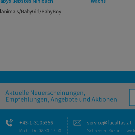
abys liebstes Minibuch
Wachs
dAnimals/BabyGirl/BabyBoy
Aktuelle Neuerscheinungen,
Empfehlungen, Angebote und Aktionen
+43-1-3105356
service@facultas.at
Mo bis Do 08:30-17:00
Schreiben Sie uns – wi