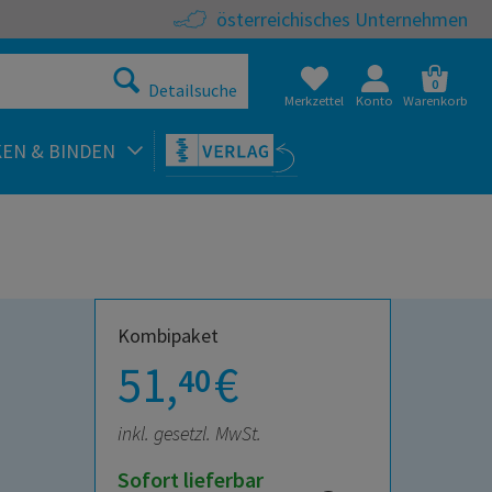
österreichisches Unternehmen
0
Detailsuche
Merkzettel
Konto
Warenkorb
KEN & BINDEN
Kombipaket
51,
€
40
inkl. gesetzl. MwSt.
Sofort lieferbar