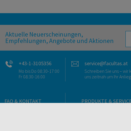
Aktuelle Neuerscheinungen,
Empfehlungen, Angebote und Aktionen
+43-1-3105356
service@facultas.at
Mo bis Do 08:30-17:00
Schreiben Sie uns – wi
Fr 08:30-16:00
uns zeitnah um Ihr Anlie
FAQ & KONTAKT
PRODUKTE & SERVIC
FAQ zum Versand
Verlag
FAQ zu E-Books
Buchhandlungen
>VERTRAG WIDERRUFEN<
Bibliotheken & Unterneh