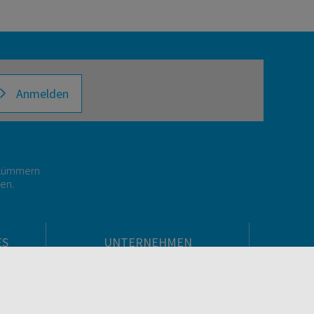
Anmelden
r kümmern
gen.
ES
UNTERNEHMEN
Über facultas
facultas Kooperationen
men
Arbeiten bei facultas