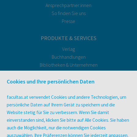
Ansprechpartner:innen
So finden Sie uns
Presse
PRODUKTE & SERVICES
Verlag
Buchhandlungen
Bibliotheken & Unternehmen
facultas Bindeservice
Druckerei facultas druckt.
Cookies und Ihre persönlichen Daten
Kopierservice
Zeitschriften
facultas.at verwendet Cookies und andere Technologien, um
Digitale Angebote
persönliche Daten auf Ihrem Gerät zu speichern und die
Website stetig für Sie zu verbessern. Wenn Sie damit
einverstanden sind, klicken Sie bitte auf Alle Cookies. Sie haben
UNTERNEHMEN
auch die Möglichkeit, nur die notwendigen Cookies
Über facultas
auszuwählen. Ihre Präferenzen können Sie jederzeit anpassen.