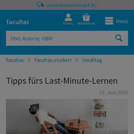
versandkostenfrei ab € 30,–
0
Menü
Konto
Warenkorb
facultas
facultas.studiert
Unialltag
Tipps fürs Last-Minute-Lernen
15. Juni 2026