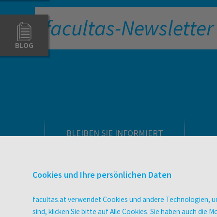
facultas-Newsletter
BLOG
BLEIBEN SIE INFORMIERT
Pflegeausbildung
Newsletter
Cookies und Ihre persönlichen Daten
Veranstaltungen
Wissen Magazin
facultas.at verwendet Cookies und andere Technologien, um
Literaturlisten
sind, klicken Sie bitte auf Alle Cookies. Sie haben auch di
facultas Club