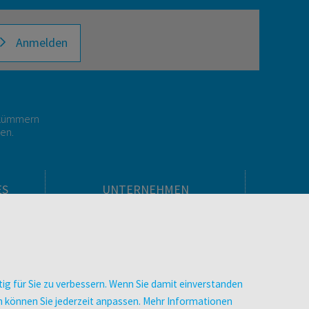
Anmelden
r kümmern
gen.
ES
UNTERNEHMEN
Über facultas
facultas Kooperationen
men
Arbeiten bei facultas
Impressum
ig für Sie zu verbessern. Wenn Sie damit einverstanden
.
Datenschutz & Cookies
zen können Sie jederzeit anpassen. Mehr Informationen
AGB