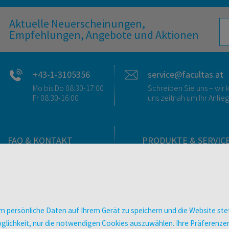
Aktuelle Neuerscheinungen,
Empfehlungen, Angebote und Aktionen
+43-1-3105356
service@facultas.at
Mo bis Do 08:30-17:00
Schreiben Sie uns – wi
Fr 08:30-16:00
uns zeitnah um Ihr Anlie
FAQ & KONTAKT
PRODUKTE & SERVIC
FAQ zum Versand
Verlag
FAQ zu E-Books
Buchhandlungen
>VERTRAG WIDERRUFEN<
Bibliotheken & Unterneh
Kontakt
facultas Bindeservice
 persönliche Daten auf Ihrem Gerät zu speichern und die Website stet
Ansprechpartner:innen
Druckerei facultas druckt
e Möglichkeit, nur die notwendigen Cookies auszuwählen. Ihre Präferen
So finden Sie uns
Kopierservice