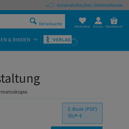
österreichisches Unternehmen
0
Detailsuche
Merkzettel
Konto
Warenkorb
KEN & BINDEN
staltung
ermatoskopie.
E-Book (PDF)
50,
€
99