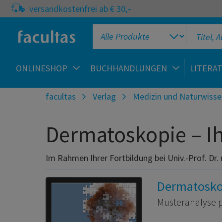
versandkostenfrei ab € 30,–
ONLINESHOP
BUCHHANDLUNGEN
LITERA
facultas
Verlag
Medizin und Naturwisse
Dermatoskopie – Ih
Im Rahmen Ihrer Fortbildung bei Univ.-Prof. Dr
Dermatosko
Musteranalyse p