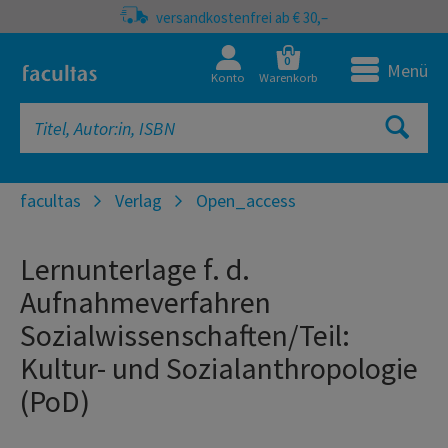
versandkostenfrei ab € 30,–
0
Menü
Konto
Warenkorb
facultas
Verlag
Open_access
Lernunterlage f. d.
Aufnahmeverfahren
Sozialwissenschaften/Teil:
Kultur- und Sozialanthropologie
(PoD)