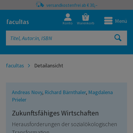
versandkostenfrei ab € 30,–
0
Menü
Konto
Warenkorb
facultas
Detailansicht
Andreas Novy
,
Richard Bärnthaler
,
Magdalena
Prieler
Zukunftsfähiges Wirtschaften
Herausforderungen der sozialökologischen
Transformation