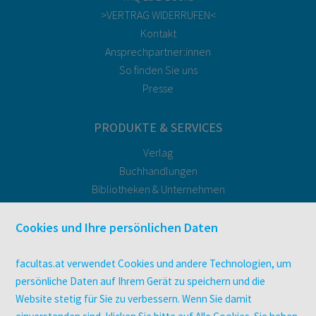
>VERTRAG WIDERRUFEN<
Kontakt
Ansprechpartner:innen
So finden Sie uns
Presse
PRODUKTE & SERVICES
Verlag
Buchhandlungen
Bibliotheken & Unternehmen
facultas Bindeservice
Druckerei facultas druckt.
Cookies und Ihre persönlichen Daten
Kopierservice
Zeitschriften
facultas.at verwendet Cookies und andere Technologien, um
Digitale Angebote
persönliche Daten auf Ihrem Gerät zu speichern und die
Website stetig für Sie zu verbessern. Wenn Sie damit