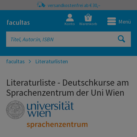
versandkostenfrei ab € 30,–
0
Menü
Konto
Warenkorb
facultas
Literaturlisten
Literaturliste - Deutschkurse am
Sprachenzentrum der Uni Wien