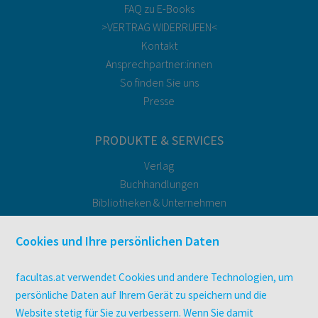
FAQ zu E-Books
>VERTRAG WIDERRUFEN<
Kontakt
Ansprechpartner:innen
So finden Sie uns
Presse
PRODUKTE & SERVICES
Verlag
Buchhandlungen
Bibliotheken & Unternehmen
facultas Bindeservice
Druckerei facultas druckt.
Cookies und Ihre persönlichen Daten
Kopierservice
Zeitschriften
facultas.at verwendet Cookies und andere Technologien, um
Digitale Angebote
persönliche Daten auf Ihrem Gerät zu speichern und die
Website stetig für Sie zu verbessern. Wenn Sie damit