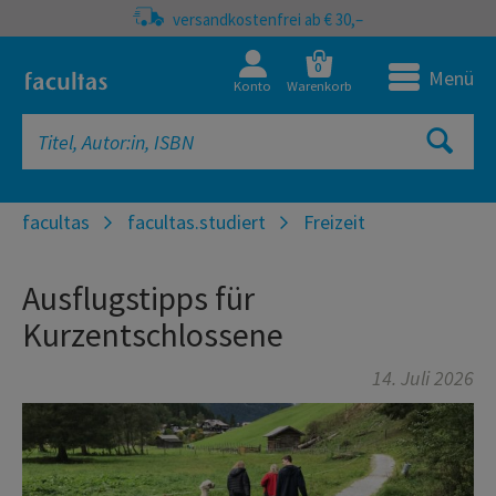
versandkostenfrei ab € 30,–
0
Menü
Konto
Warenkorb
facultas
facultas.studiert
Freizeit
Ausflugstipps für
Kurzentschlossene
14. Juli 2026