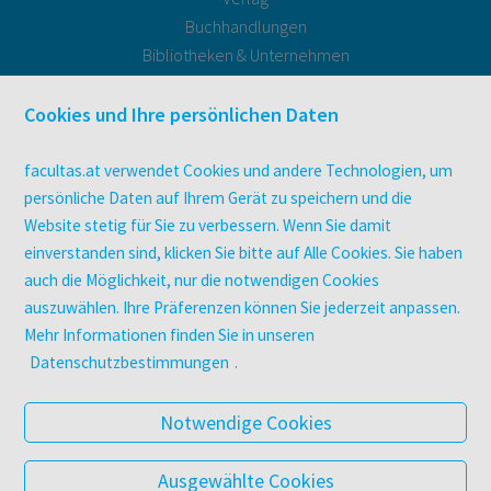
Buchhandlungen
Bibliotheken & Unternehmen
facultas Bindeservice
Druckerei facultas druckt.
Cookies und Ihre persönlichen Daten
Kopierservice
Zeitschriften
facultas.at verwendet Cookies und andere Technologien, um
Digitale Angebote
persönliche Daten auf Ihrem Gerät zu speichern und die
Website stetig für Sie zu verbessern. Wenn Sie damit
einverstanden sind, klicken Sie bitte auf Alle Cookies. Sie haben
UNTERNEHMEN
auch die Möglichkeit, nur die notwendigen Cookies
Über facultas
auszuwählen. Ihre Präferenzen können Sie jederzeit anpassen.
facultas Kooperationen
Mehr Informationen finden Sie in unseren
Arbeiten bei facultas
Datenschutzbestimmungen
.
Impressum
Datenschutz & Cookies
Notwendige Cookies
AGB
Barrierefreiheit
Ausgewählte Cookies