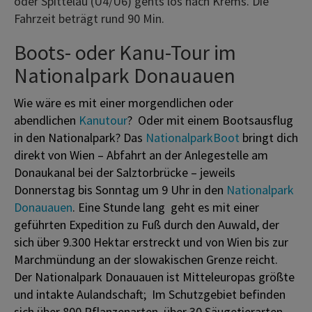
oder Spittelau (U4/U6) gehts los nach Krems. Die
Fahrzeit beträgt rund 90 Min.
Boots- oder Kanu-Tour im
Nationalpark Donauauen
Wie wäre es mit einer morgendlichen oder
abendlichen
Kanutour
? Oder mit einem Bootsausflug
in den Nationalpark? Das
NationalparkBoot
bringt dich
direkt von Wien – Abfahrt an der Anlegestelle am
Donaukanal bei der Salztorbrücke – jeweils
Donnerstag bis Sonntag um 9 Uhr in den
Nationalpark
Donauauen
. Eine Stunde lang geht es mit einer
geführten Expedition zu Fuß durch den Auwald, der
sich über 9.300 Hektar erstreckt und von Wien bis zur
Marchmündung an der slowakischen Grenze reicht.
Der Nationalpark Donauauen ist Mitteleuropas größte
und intakte Aulandschaft; Im Schutzgebiet befinden
sich über 800 Pflanzenarten, über 30 Säugetierarten,