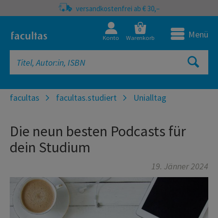
versandkostenfrei ab € 30,–
0
Menü
Konto
Warenkorb
facultas
facultas.studiert
Unialltag
Die neun besten Podcasts für
dein Studium
19. Jänner 2024