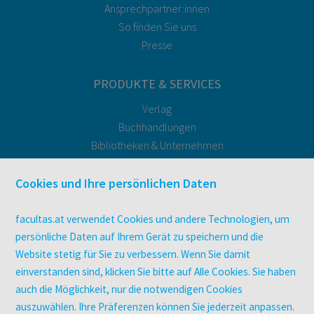
Ansprechpartner:innen
So finden Sie uns
Presse
PRODUKTE & SERVICES
Verlag
Buchhandlungen
Bibliotheken & Unternehmen
facultas Bindeservice
Druckerei facultas druckt.
Cookies und Ihre persönlichen Daten
Kopierservice
Zeitschriften
facultas.at verwendet Cookies und andere Technologien, um
Digitale Angebote
persönliche Daten auf Ihrem Gerät zu speichern und die
Website stetig für Sie zu verbessern. Wenn Sie damit
einverstanden sind, klicken Sie bitte auf Alle Cookies. Sie haben
UNTERNEHMEN
auch die Möglichkeit, nur die notwendigen Cookies
Über facultas
auszuwählen. Ihre Präferenzen können Sie jederzeit anpassen.