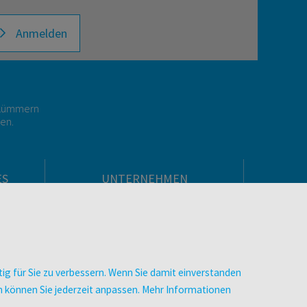
Anmelden
r kümmern
gen.
ES
UNTERNEHMEN
Über facultas
facultas Kooperationen
men
Arbeiten bei facultas
Impressum
ig für Sie zu verbessern. Wenn Sie damit einverstanden
.
Datenschutz & Cookies
zen können Sie jederzeit anpassen. Mehr Informationen
AGB