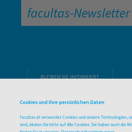
facultas-Newsletter
BLEIBEN SIE INFORMIERT
Pflegeausbildung
Newsletter
Cookies und Ihre persönlichen Daten
Veranstaltungen
Wissen Magazin
facultas.at verwendet Cookies und andere Technologien, um
Literaturlisten
sind, klicken Sie bitte auf Alle Cookies. Sie haben auch di
facultas Club
finden Sie in unseren
Datenschutzbestimmungen
.