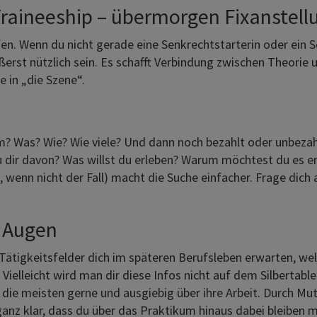
raineeship – übermorgen Fixanstell
en. Wenn du nicht gerade eine Senkrechtstarterin oder ein S
ußerst nützlich sein. Es schafft Verbindung zwischen Theorie 
e in „die Szene“.
m
? Was? Wie? Wie viele? Und dann noch bezahlt oder unbezahl
ir davon? Was willst du erleben? Warum möchtest du es erl
wenn nicht der Fall) macht die Suche einfacher. Frage dich a
n Augen
e Tätigkeitsfelder dich im späteren Berufsleben erwarten,
lleicht wird man dir diese Infos nicht auf dem Silbertablet
die meisten gerne und ausgiebig über ihre Arbeit. Durch Mut,
nz klar, dass du über das Praktikum hinaus dabei bleiben m