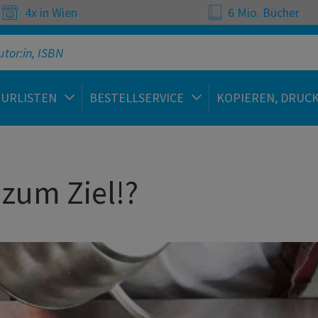
4x in Wien
6 Mio. Bücher
TURLISTEN
BESTELLSERVICE
KOPIEREN, DRUC
 zum Ziel!?