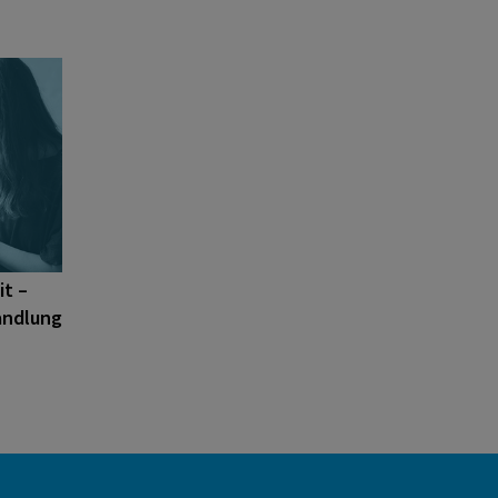
it –
andlung