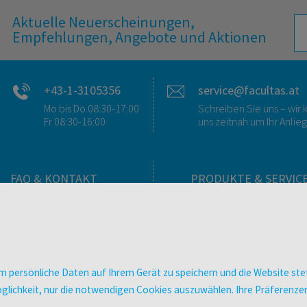
Aktuelle Neuerscheinungen,
Empfehlungen, Angebote und Aktionen
+43-1-3105356
service@facultas.at
Mo bis Do 08:30-17:00
Schreiben Sie uns – wi
Fr 08:30-16:00
uns zeitnah um Ihr Anlie
FAQ & KONTAKT
PRODUKTE & SERVIC
FAQ zum Versand
Verlag
FAQ zu E-Books
Buchhandlungen
>VERTRAG WIDERRUFEN<
Bibliotheken & Unterneh
Kontakt
facultas Bindeservice
 persönliche Daten auf Ihrem Gerät zu speichern und die Website stet
Ansprechpartner:innen
Druckerei facultas druckt
e Möglichkeit, nur die notwendigen Cookies auszuwählen. Ihre Präferen
So finden Sie uns
Kopierservice