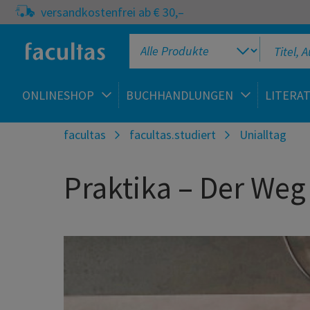
versandkostenfrei ab € 30,–
ONLINESHOP
BUCHHANDLUNGEN
LITERA
facultas
facultas.studiert
Unialltag
Praktika – Der Weg