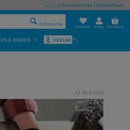
österreichisches Unternehmen
0
Detailsuche
Merkzettel
Konto
Warenkorb
KEN & BINDEN
13. April 2023