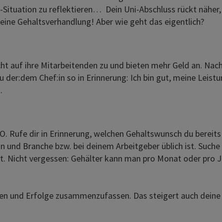
Situation zu reflektieren… Dein Uni-Abschluss rückt näher,
ür eine Gehaltsverhandlung! Aber wie geht das eigentlich?
t auf ihre Mitarbeitenden zu und bieten mehr Geld an. Nachf
u der:dem Chef:in so in Erinnerung: Ich bin gut, meine Leis
.
d O. Rufe dir in Erinnerung, welchen Gehaltswunsch du berei
ion und Branche bzw. bei deinem Arbeitgeber üblich ist. Such
et. Nicht vergessen: Gehälter kann man pro Monat oder pro
ken und Erfolge zusammenzufassen. Das steigert auch deine 