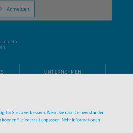
Anmelden
r kümmern
gen.
ES
UNTERNEHMEN
Über facultas
facultas Kooperationen
men
Arbeiten bei facultas
Impressum
ig für Sie zu verbessern. Wenn Sie damit einverstanden
.
Datenschutz & Cookies
zen können Sie jederzeit anpassen. Mehr Informationen
AGB
Barrierefreiheit