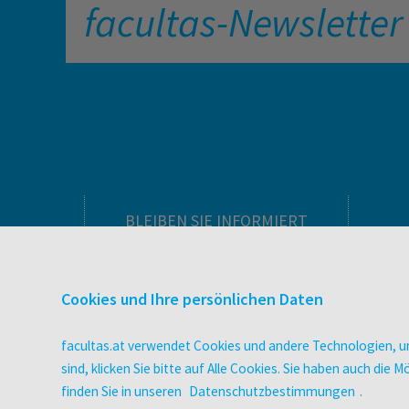
facultas-Newsletter
BLEIBEN SIE INFORMIERT
Pflegeausbildung
Newsletter
Cookies und Ihre persönlichen Daten
Veranstaltungen
Wissen Magazin
facultas.at verwendet Cookies und andere Technologien, um
Literaturlisten
sind, klicken Sie bitte auf Alle Cookies. Sie haben auch di
facultas Club
finden Sie in unseren
Datenschutzbestimmungen
.
Blog facultas.studiert