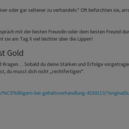
ver oder gar seltener zu verhandeln.* Oft befürchten sie, a
espräch mit der besten Freundin oder dem besten Freund d
 sie am Tag X viel leichter über die Lippen!
st Gold
und Kragen… Sobald du deine Stärken und Erfolge vorgetrage
t, du musst dich nicht „rechtfertigen“.
n-z%C3%B6gern-bei-gehaltsverhandlung-4330113/?original