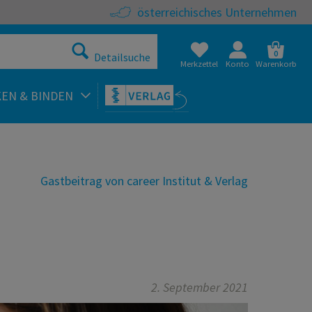
österreichisches Unternehmen
0
Detailsuche
Merkzettel
Konto
Warenkorb
KEN & BINDEN
Gastbeitrag von career Institut & Verlag
2. September 2021