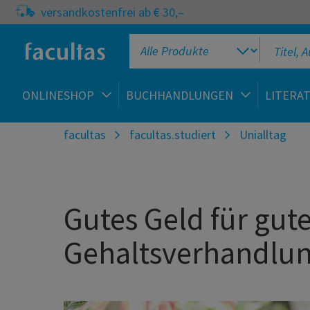
versandkostenfrei ab € 30,–
ONLINESHOP
BUCHHANDLUNGEN
LITERA
facultas
facultas.studiert
Unialltag
Gutes Geld für gute
Gehaltsverhandlu