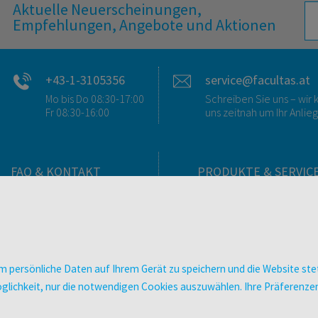
Aktuelle Neuerscheinungen,
Empfehlungen, Angebote und Aktionen
+43-1-3105356
service@facultas.at
Mo bis Do 08:30-17:00
Schreiben Sie uns – wi
Fr 08:30-16:00
uns zeitnah um Ihr Anlie
FAQ & KONTAKT
PRODUKTE & SERVIC
FAQ zum Versand
Verlag
FAQ zu E-Books
Buchhandlungen
>VERTRAG WIDERRUFEN<
Bibliotheken & Unterneh
Kontakt
facultas Bindeservice
 persönliche Daten auf Ihrem Gerät zu speichern und die Website stet
Ansprechpartner:innen
Druckerei facultas druckt
e Möglichkeit, nur die notwendigen Cookies auszuwählen. Ihre Präferen
So finden Sie uns
Kopierservice
Presse
Zeitschriften