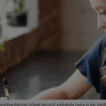
ohlverdienten Urlaub herrscht gähnende Leere in der Geldbö