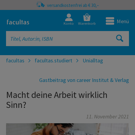
versandkostenfrei ab € 30,–
0
Menü
Konto
Warenkorb
facultas
facultas.studiert
Unialltag
Gastbeitrag von career Institut & Verlag
Macht deine Arbeit wirklich
Sinn?
11. November 2021