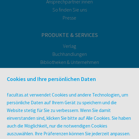
Ansprechpartner:innen
So finden Sie uns
Presse
PRODUKTE & SERVICES
Verlag
Buchhandlungen
Bibliotheken & Unternehmen
facultas Bindeservice
Druckerei facultas druckt.
Cookies und Ihre persönlichen Daten
Kopierservice
Zeitschriften
facultas.at verwendet Cookies und andere Technologien, um
Digitale Angebote
persönliche Daten auf Ihrem Gerät zu speichern und die
Website stetig für Sie zu verbessern. Wenn Sie damit
einverstanden sind, klicken Sie bitte auf Alle Cookies. Sie haben
UNTERNEHMEN
auch die Möglichkeit, nur die notwendigen Cookies
Über facultas
auszuwählen. Ihre Präferenzen können Sie jederzeit anpassen.
facultas Kooperationen