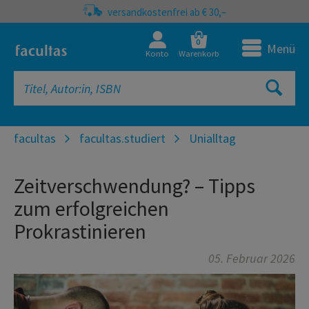
versandkostenfrei ab € 30,–
0
Menü
Konto
Warenkorb
facultas
facultas.studiert
Unialltag
Zeitverschwendung? – Tipps
zum erfolgreichen
Prokrastinieren
05. Februar 2026