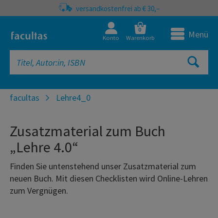
versandkostenfrei ab € 30,–
0
Menü
Konto
Warenkorb
facultas
Lehre4_0
Zusatzmaterial zum Buch
„Lehre 4.0“
Finden Sie untenstehend unser Zusatzmaterial zum
neuen Buch. Mit diesen Checklisten wird Online-Lehren
zum Vergnügen.