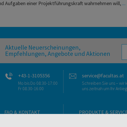
d Aufgaben einer Projektführungskraft wahrnehmen will,
...
Aktuelle Neuerscheinungen,
Empfehlungen, Angebote und Aktionen
+43-1-3105356
service@facultas.at
Mo bis Do 08:30-17:00
Schreiben Sie uns – wi
Fr 08:30-16:00
uns zeitnah um Ihr Anlie
FAQ & KONTAKT
PRODUKTE & SERVIC
FAQ zum Versand
Verlag