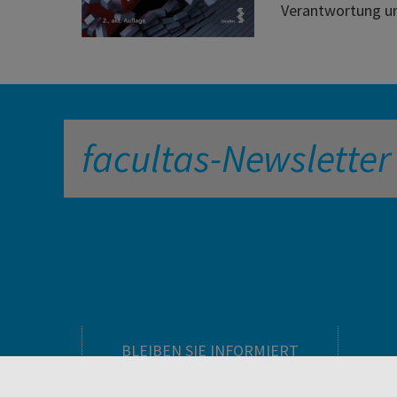
Verantwortung un
facultas-Newsletter
BLEIBEN SIE INFORMIERT
Pflegeausbildung