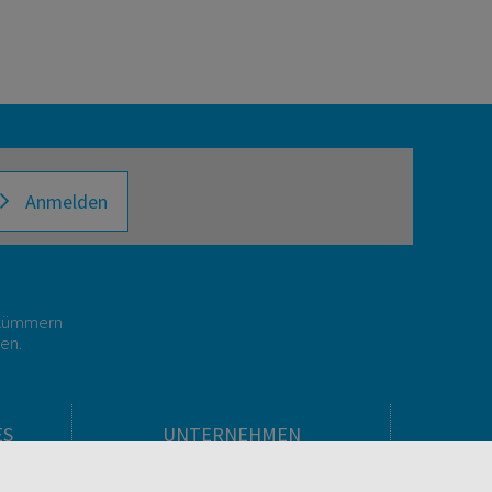
Anmelden
r kümmern
gen.
ES
UNTERNEHMEN
Über facultas