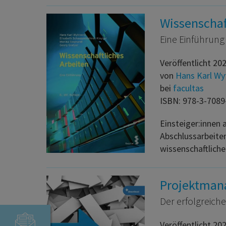
Wissenschaf
Eine Einführung
Veröffentlicht 20
von
Hans Karl Wy
bei
facultas
ISBN: 978-3-7089
Einsteiger:innen
Abschlussarbeiten
wissenschaftlich
Projektma
Der erfolgreiche
Veröffentlicht 20