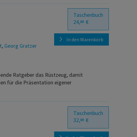
Taschenbuch
24,
€
00
In den Warenkorb
t
,
Georg Gratzer
eitende Ratgeber das Rüstzeug, damit
en für die Präsentation eigener
Taschenbuch
32,
€
00