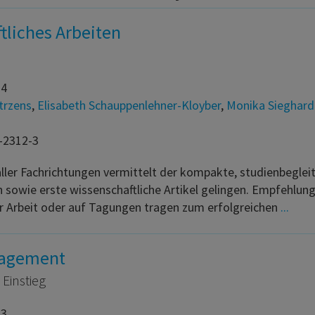
tliches Arbeiten
24
trzens
,
Elisabeth Schauppenlehner-Kloyber
,
Monika Sieghard
-2312-3
 aller Fachrichtungen vermittelt der kompakte, studienbegl
 sowie erste wissenschaftliche Artikel gelingen. Empfehlung
er Arbeit oder auf Tagungen tragen zum erfolgreichen
...
nagement
 Einstieg
23