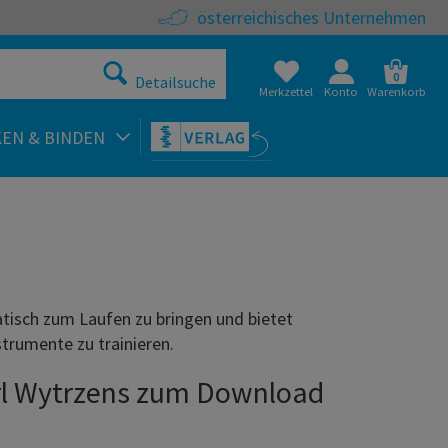
österreichisches Unternehmen
0
Detailsuche
Merkzettel
Konto
Warenkorb
KEN & BINDEN
isch zum Laufen zu bringen und bietet
rumente zu trainieren.
Karl Wytrzens zum Download