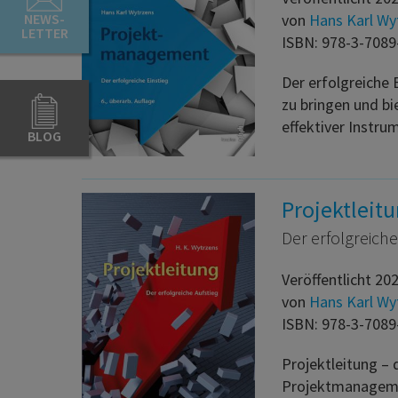
NEWS-
von
Hans Karl Wy
LETTER
ISBN: 978-3-7089
Der erfolgreiche
zu bringen und b
effektiver Instru
BLOG
Projektleit
Der erfolgreiche
Veröffentlicht 20
von
Hans Karl Wy
ISBN: 978-3-7089
Projektleitung –
Projektmanageme