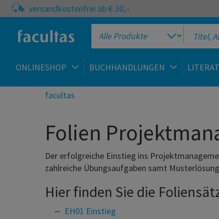
versandkostenfrei ab € 30,–
ONLINESHOP
BUCHHANDLUNGEN
LITERA
facultas
Folien Projektma
Der erfolgreiche Einstieg ins Projektmanagem
zahlreiche Übungsaufgaben samt Musterlösunge
Hier finden Sie die Foliensä
EH01 Einstieg