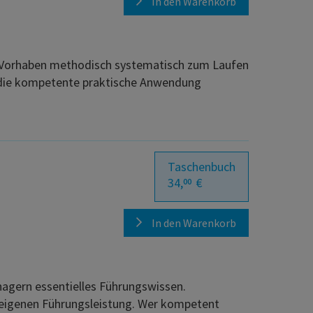
In den Warenkorb
 Vorhaben methodisch systematisch zum Laufen
 die kompetente praktische Anwendung
Taschenbuch
34,
€
00
In den Warenkorb
nagern essentielles Führungswissen.
igenen Führungsleistung. Wer kompetent