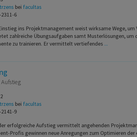
trzens
bei
facultas
-2311-6
 Einstieg ins Projektmanagement weist wirksame Wege, um
ietet zahlreiche Übungsaufgaben samt Musterlösungen, um
mente zu trainieren. Er vermittelt vertiefendes
...
ung
 Aufstieg
22
trzens
bei
facultas
-2141-9
 der erfolgreiche Aufstieg vermittelt angehenden Projektma
nt-Profis gewinnen neue Anregungen zum Optimieren der e