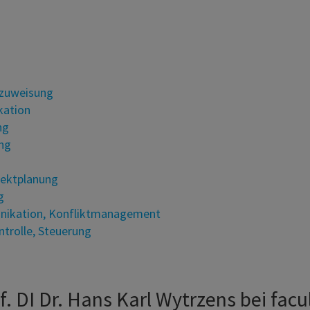
szuweisung
kation
ng
ng
jektplanung
g
nikation, Konfliktmanagement
trolle, Steuerung
f. DI Dr. Hans Karl Wytrzens bei facu